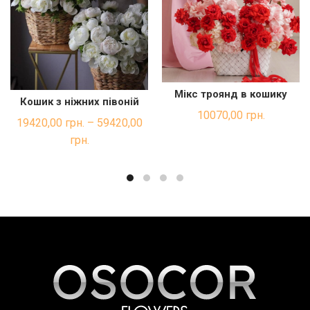
Мікс троянд в кошику
ДОДАТИ В КОШИК
Кошик з ніжних півоній
ШВИДКА ПОКУПКА
10070,00
грн.
19420,00
грн.
–
59420,00
грн.