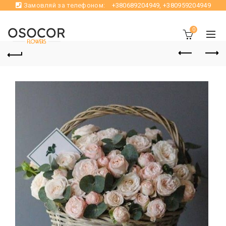
Замовляй за телефоном:
+380689204949
,
+380959204949
0