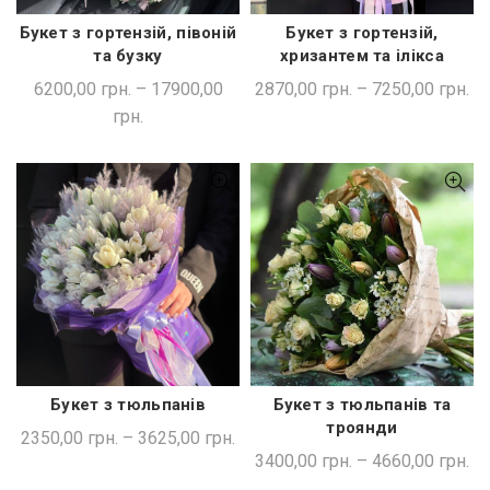
Букет з гортензій, півоній
Букет з гортензій,
ШВИДКА ПОКУПКА
ШВИДКА ПОКУПКА
та бузку
хризантем та ілікса
6200,00
грн.
–
17900,00
2870,00
грн.
–
7250,00
грн.
грн.
Букет з тюльпанів
Букет з тюльпанів та
ШВИДКА ПОКУПКА
ШВИДКА ПОКУПКА
троянди
2350,00
грн.
–
3625,00
грн.
3400,00
грн.
–
4660,00
грн.