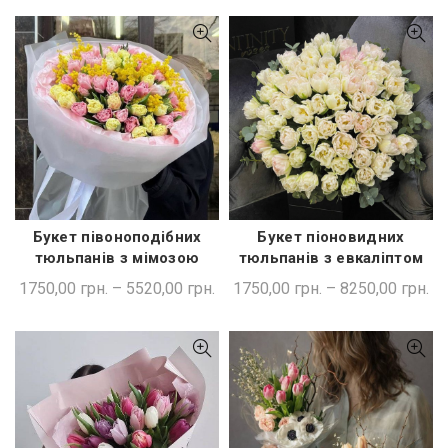
Букет півоноподібних
Букет піоновидних
ШВИДКА ПОКУПКА
ШВИДКА ПОКУПКА
тюльпанів з мімозою
тюльпанів з евкаліптом
1750,00
грн.
–
5520,00
грн.
1750,00
грн.
–
8250,00
грн.