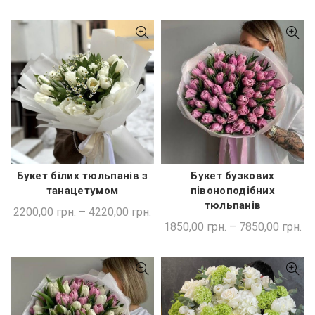
Букет білих тюльпанів з
Букет бузкових
ШВИДКА ПОКУПКА
ШВИДКА ПОКУПКА
танацетумом
півоноподібних
тюльпанів
2200,00
грн.
–
4220,00
грн.
1850,00
грн.
–
7850,00
грн.