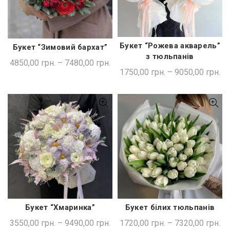
Букет “Рожева акварель”
Букет “Зимовий бархат”
ШВИДКА ПОКУПКА
ШВИДКА ПОКУПКА
з тюльпанів
4850,00
грн.
–
7480,00
грн.
1750,00
грн.
–
9050,00
грн.
Букет “Хмаринка”
Букет білих тюльпанів
ШВИДКА ПОКУПКА
ШВИДКА ПОКУПКА
3550,00
грн.
–
9490,00
грн.
1720,00
грн.
–
7320,00
грн.