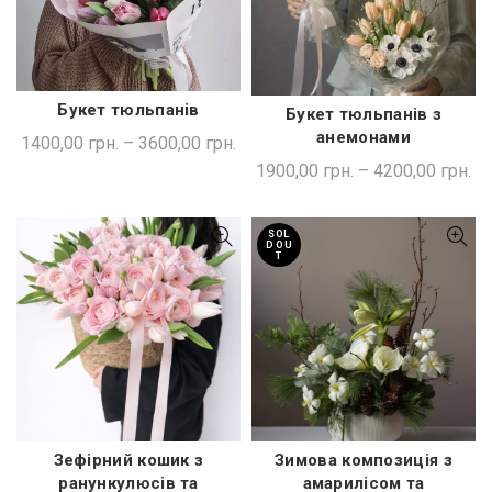
Букет тюльпанів
Букет тюльпанів з
ШВИДКА ПОКУПКА
ШВИДКА ПОКУПКА
анемонами
1400,00
грн.
–
3600,00
грн.
1900,00
грн.
–
4200,00
грн.
SOL
D OU
T
Зефірний кошик з
Зимова композиція з
ЧИТАТИ ДАЛІ
ШВИДКА ПОКУПКА
ранункулюсів та
амарилісом та