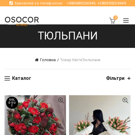
Замовляй за телефоном:
+380689204949
,
+380959204949
0
ТЮЛЬПАНИ
Головна
Товар Квіти
Тюльпани
Каталог
Фільтри
SOL
D OU
T