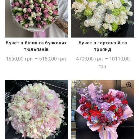
Букет з гортензій та
Букет з білих та бузкових
ШВИДКА ПОКУПКА
ШВИДКА ПОКУПКА
троянд
тюльпанів
4700,00
грн.
–
10110,00
1650,00
грн.
–
5150,00
грн.
грн.