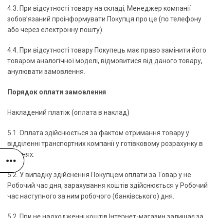
4.3. При відсутності товару на складі, Менеджер компанії
зобов’язаний проінформувати Покупця про це (по телефону
або через електронну пошту).
4.4. При відсутності товару Покупець має право замінити його
товаром аналогічної моделі, відмовитися від даного товару,
анулювати замовлення.
Порядок оплати замовлення
Накладений платіж (оплата в наклад)
5.1. Оплата здійснюється за фактом отримання товару у
відділенні транспортних компанії у готівковому розрахунку в
гривнях.
5.2. У випадку здійснення Покупцем оплати за Товар у не
Робочий час дня, зарахування коштів здійснюється у Робочий
час наступного за ним робочого (банківського) дня.
5.2. При не надходженні коштів Інтернет-магазин залишає за