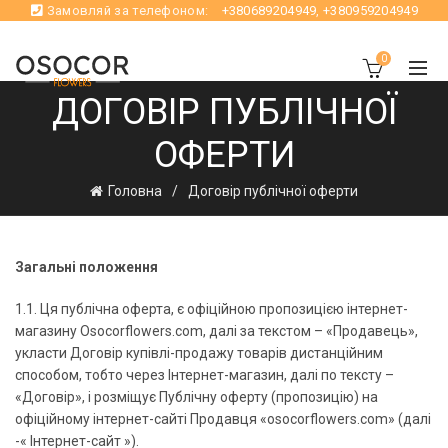
Замовляй за телефоном:
+380689204949
,
+380959204949
0
ДОГОВІР ПУБЛІЧНОЇ
ОФЕРТИ
Головна
Договір публічної оферти
Загальні положення
1.1. Ця публічна оферта, є офіційною пропозицією інтернет-
магазину Osocorflowers.com, далі за текстом – «Продавець»,
укласти Договір купівлі-продажу товарів дистанційним
способом, тобто через Інтернет-магазин, далі по тексту –
«Договір», і розміщує Публічну оферту (пропозицію) на
офіційному інтернет-сайті Продавця «osocorflowers.com» (далі
-« Інтернет-сайт »).