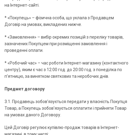
на Інтернет-сайті.
* «Покупець» – фізична особа, що уклала з Продавцем
Договір на умовах, викладених нижче.
* «Замовлення» – вибір окремих позицій з переліку товарів,
зазначених Покупцем при розміщенні замовлення і
проведенні оплати.
* «Робочий час» – час роботи Інтернет-магазину (контактного
центру), яким є час з 12:00 год. до 20:00 год. з понеділка по
п’ятницю, за винятком святкових та неробочих днів.
Предмет договору
3.1. Продавець зобов’язується передати у власність Покупця
Товар, а Покупець зобов’язується оплатити і прийняти Товар
на умовах даного Договору.
Цей Договір регулює купівлю-продаж товарів в Інтернет-
магазині, в тому числі: