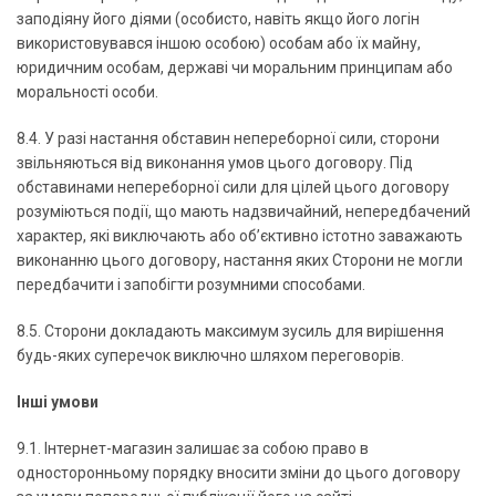
заподіяну його діями (особисто, навіть якщо його логін
використовувався іншою особою) особам або їх майну,
юридичним особам, державі чи моральним принципам або
моральності особи.
8.4. У разі настання обставин непереборної сили, сторони
звільняються від виконання умов цього договору. Під
обставинами непереборної сили для цілей цього договору
розуміються події, що мають надзвичайний, непередбачений
характер, які виключають або об’єктивно істотно заважають
виконанню цього договору, настання яких Сторони не могли
передбачити і запобігти розумними способами.
8.5. Сторони докладають максимум зусиль для вирішення
будь-яких суперечок виключно шляхом переговорів.
Інші умови
9.1. Інтернет-магазин залишає за собою право в
односторонньому порядку вносити зміни до цього договору