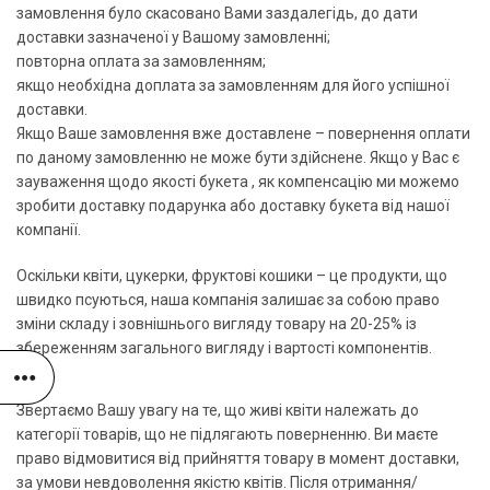
замовлення було скасовано Вами заздалегідь, до дати
доставки зазначеної у Вашому замовленні;
повторна оплата за замовленням;
якщо необхідна доплата за замовленням для його успішної
доставки.
Якщо Ваше замовлення вже доставлене – повернення оплати
по даному замовленню не може бути здійснене. Якщо у Вас є
зауваження щодо якості букета , як компенсацію ми можемо
зробити доставку подарунка або доставку букета від нашої
компанії.
Оскільки квіти, цукерки, фруктові кошики – це продукти, що
швидко псуються, наша компанія залишає за собою право
зміни складу і зовнішнього вигляду товару на 20-25% із
збереженням загального вигляду і вартості компонентів.
Звертаємо Вашу увагу на те, що живі квіти належать до
категорії товарів, що не підлягають поверненню. Ви маєте
право відмовитися від прийняття товару в момент доставки,
за умови невдоволення якістю квітів. Після отримання/