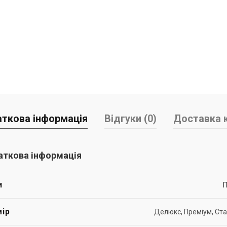
ткова інформація
Відгуки (0)
Доставка к
ткова інформація
и
П
ір
Делюкс, Преміум, Ст