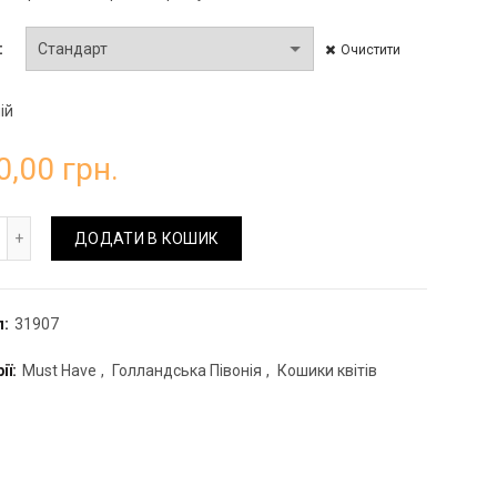
Очистити
ій
0,00
грн.
шик "Ніжність" з півоній та евкаліпта кількість
ДОДАТИ В КОШИК
л:
31907
ії:
Must Have
,
Голландська Півонія
,
Кошики квітів