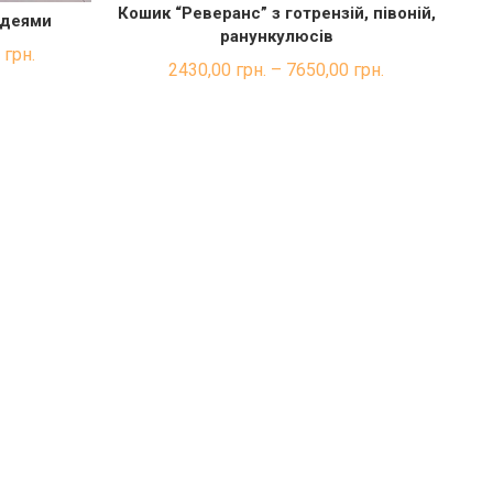
Кошик “Реверанс” з готрензій, півоній,
ШВИДКА ПОКУПКА
ідеями
КА
ранункулюсів
0
грн.
2430,00
грн.
–
7650,00
грн.