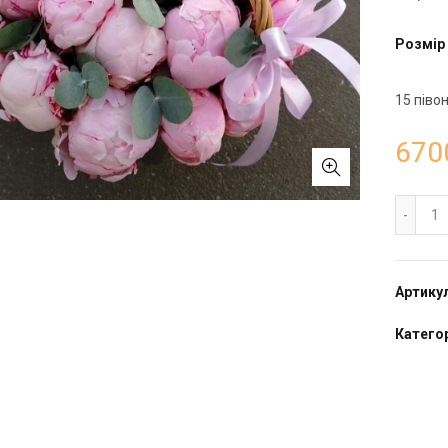
Розмір
15 півон
670
Ко
Артику
Категор