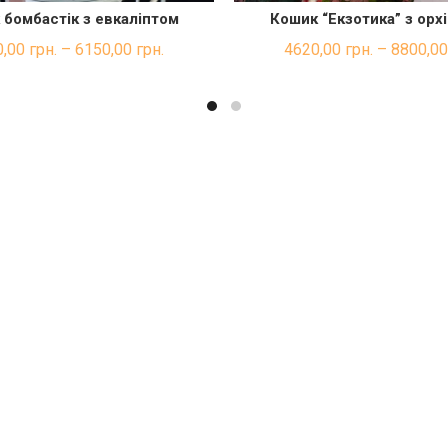
 бомбастік з евкаліптом
Кошик “Екзотика” з орх
ШВИДКА ПОКУПКА
ШВИДКА ПОКУП
0,00
грн.
–
6150,00
грн.
4620,00
грн.
–
8800,0