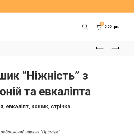
0
0,00
грн.
шик “Ніжність” з
воній та евкаліпта
я, евкаліпт, кошик, стрічка.
 зображений варіант “Преміум”