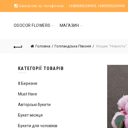
Замовляй за телефоном:
+380689204949
,
+380959204949
OSOCOR FLOWERS
МАГАЗИН
Головна
Голландська Півонія
Кошик “Ніжність” з
КАТЕГОРІЇ ТОВАРІВ
8 Березня
Must Have
Авторські букети
Букет місяця
Букети для чоловіків