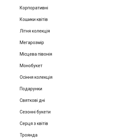
Корпоративні
Кошики квітів
Літня колекція
Мегарозмір
Місцева півонія
Монобукет
Осіння колекція
Подарунки
Святкові дні
Сезонні букети
Серця з квітів
Троянда