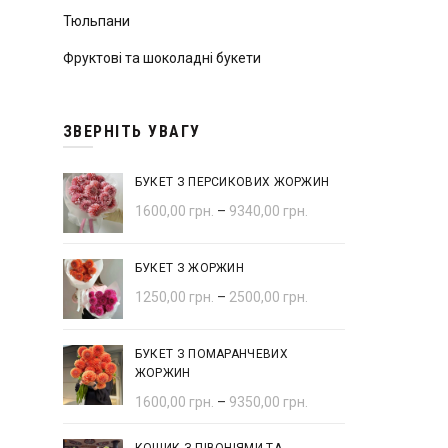
Тюльпани
Фруктові та шоколадні букети
ЗВЕРНІТЬ УВАГУ
БУКЕТ З ПЕРСИКОВИХ ЖОРЖИН
1600,00
грн.
–
9340,00
грн.
БУКЕТ З ЖОРЖИН
1250,00
грн.
–
2500,00
грн.
БУКЕТ З ПОМАРАНЧЕВИХ
ЖОРЖИН
1600,00
грн.
–
9350,00
грн.