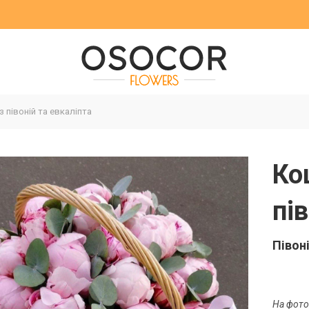
 півоній та евкаліпта
Ко
пі
Півоні
На фото