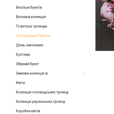
Весільні букети
Весняна колекція
Гігантські троянди
Голландська Півонія
День закоханих
Еустома
Збірний букет
Зимова колекція ❄️
Квіти
Колекція голландських троянд
Колекція українських троянд
Коробка квітів