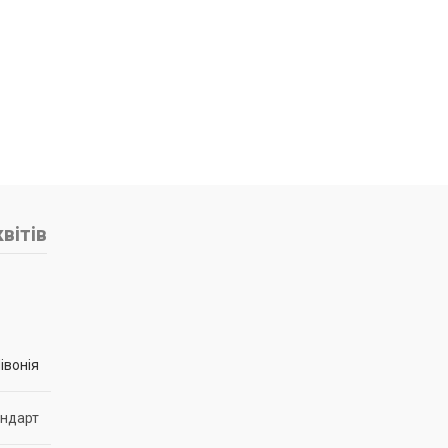
вітів
івонія
андарт