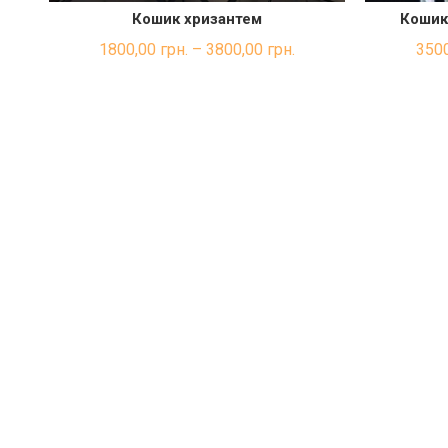
Кошик хризантем
Кошик
ШВИДКА ПОКУПКА
1800,00
грн.
–
3800,00
грн.
350