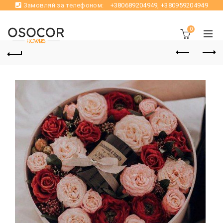
Замовляй за телефоном:
+380689204949
,
+380959204949
0