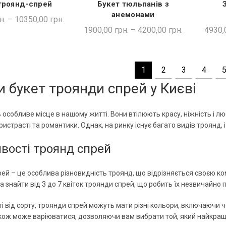
троянд-спрей
Букет тюльпанів з
ДКА ПОКУПКА
ШВИДКА ПОКУПКА
анемонами
н.
–
10350,00
грн.
1900,00
грн.
–
4200,00
грн.
4930,
1
2
3
4
и букет троянди спрей у Києві
 особливе місце в нашому житті. Вони втілюють красу, ніжність і л
истрасті та романтики. Однак, на ринку існує багато видів троянд, і
вості троянд спрей
ей – це особлива різновидність троянд, що відрізняється своєю комп
а знайти від 3 до 7 квіток троянди спрей, що робить їх незвичайно
і від сорту, троянди спрей можуть мати різні кольори, включаючи че
акож може варіюватися, дозволяючи вам вибрати той, який найкра