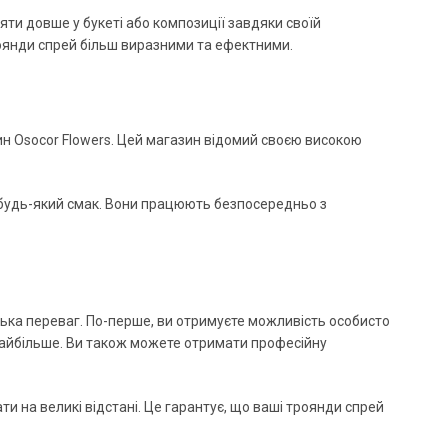
яти довше у букеті або композиції завдяки своїй
 троянди спрей більш виразними та ефектними.
ин Osocor Flowers. Цей магазин відомий своєю високою
 будь-який смак. Вони працюють безпосередньо з
ілька переваг. По-перше, ви отримуєте можливість особисто
 найбільше. Ви також можете отримати професійну
ати на великі відстані. Це гарантує, що ваші троянди спрей