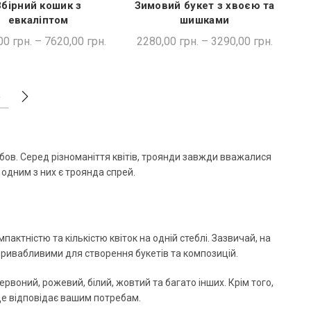
Збірний кошик з
Зимовий букет з хвоєю та
ШВИДКА ПОКУПКА
ШВИДКА ПОКУПКА
евкаліптом
шишками
00
грн.
–
7620,00
грн.
2280,00
грн.
–
3290,00
грн.
5
юбов. Серед різноманіття квітів, троянди завжди вважалися
 одним з них є троянда спрей.
актністю та кількістю квіток на одній стеблі. Зазвичай, на
 привабливими для створення букетів та композицій.
рвоний, рожевий, білий, жовтий та багато інших. Крім того,
ще відповідає вашим потребам.