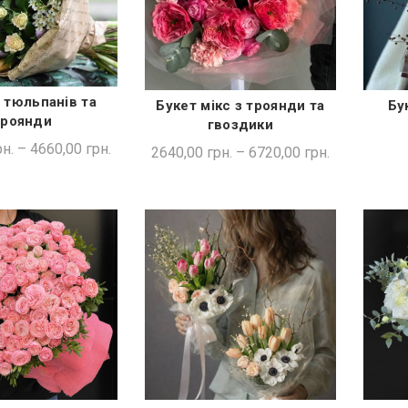
з тюльпанів та
Букет мікс з троянди та
Бу
ДКА ПОКУПКА
ШВИДКА ПОКУПКА
троянди
гвоздики
н.
–
4660,00
грн.
2640,00
грн.
–
6720,00
грн.