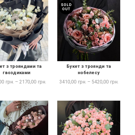
SOLD
OUT
ет з трояндами та
Букет з троянди та
ШВИДКА ПОКУПКА
ШВИДКА ПОКУПКА
гвоздиками
нобелесу
00
грн.
–
2170,00
грн.
3410,00
грн.
–
5420,00
грн.