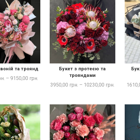
івоній та троянд
Букет з протеєю та
Бук
ДКА ПОКУПКА
ШВИДКА ПОКУПКА
трояндами
н.
–
9150,00
грн.
3950,00
грн.
–
10230,00
грн.
1610,