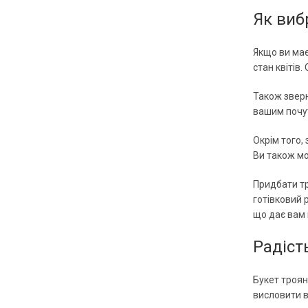
Як виб
Якщо ви має
стан квітів
Також зверн
вашим почут
Окрім того,
Ви також мо
Придбати тр
готівковий р
що дає вам 
Радіст
Букет троян
висловити в