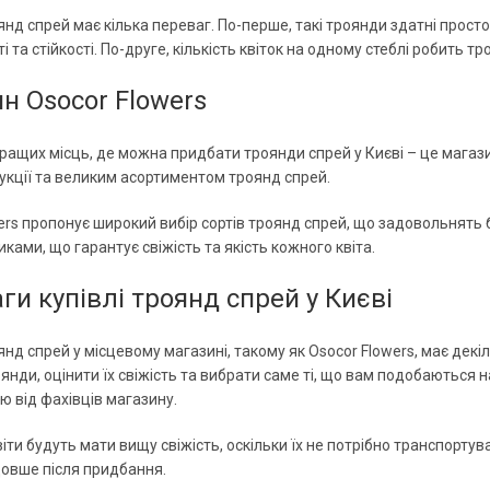
янд спрей має кілька переваг. По-перше, такі троянди здатні просто
і та стійкості. По-друге, кількість квіток на одному стеблі робить
н Osocor Flowers
ращих місць, де можна придбати троянди спрей у Києві – це магаз
укції та великим асортиментом троянд спрей.
ers пропонує широкий вибір сортів троянд спрей, що задовольнять
ками, що гарантує свіжість та якість кожного квіта.
ги купівлі троянд спрей у Києві
янд спрей у місцевому магазині, такому як Osocor Flowers, має дек
янди, оцінити їх свіжість та вибрати саме ті, що вам подобаються
ю від фахівців магазину.
віти будуть мати вищу свіжість, оскільки їх не потрібно транспортув
овше після придбання.