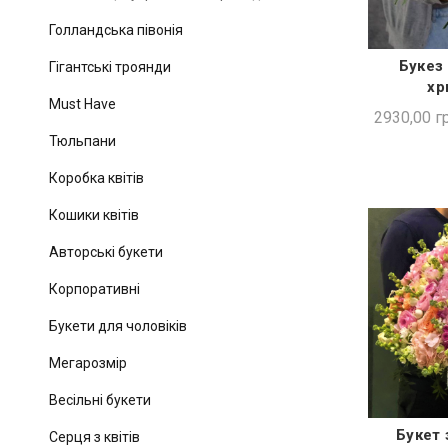
Голландська півонія
Букез 
Гігантські троянди
ШВИ
хр
Must Have
2930,00
гр
Тюльпани
Коробка квітів
Кошики квітів
Авторські букети
Корпоративні
Букети для чоловіків
Мегарозмір
Весільні букети
Букет 
Серця з квітів
ШВИ