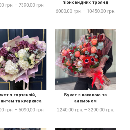
піоновидних троянд
00
грн.
–
7390,00
грн.
6000,00
грн.
–
10450,00
грн.
укет з гортензій,
Букет з кахалою та
ШВИДКА ПОКУПКА
ШВИДКА ПОКУПКА
зантем та куеркаса
анемоном
00
грн.
–
5090,00
грн.
2240,00
грн.
–
3290,00
грн.