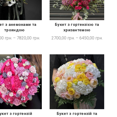
ет з анемонами та
Букет з гортензією та
ШВИДКА ПОКУПКА
ШВИДКА ПОКУПКА
трояндою
хризантемою
00
грн.
–
7820,00
грн.
2700,00
грн.
–
6450,00
грн.
укет з гортензій
Букет з гортензій та
ШВИДКА ПОКУПКА
ШВИДКА ПОКУПКА