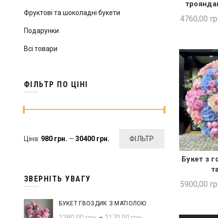
троянда
Фруктові та шоколадні букети
4760,00
гр
Подарунки
Всі товари
ФІЛЬТР ПО ЦІНІ
Мінімальна
Найбільша
Ціна:
980 грн.
—
30400 грн.
ФІЛЬТР
ціна
ціна
Букет з г
ШВИ
т
ЗВЕРНІТЬ УВАГУ
5900,00
гр
БУКЕТ ГВОЗДИК З МАТІОЛОЮ
1380,00
грн.
–
2170,00
грн.