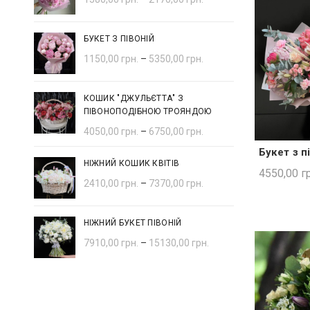
БУКЕТ З ПІВОНІЙ
1150,00
грн.
–
5350,00
грн.
КОШИК "ДЖУЛЬЄТТА" З
ПІВОНОПОДІБНОЮ ТРОЯНДОЮ
4050,00
грн.
–
6750,00
грн.
Букет з п
ШВИ
НІЖНИЙ КОШИК КВІТІВ
4550,00
гр
2410,00
грн.
–
7370,00
грн.
НІЖНИЙ БУКЕТ ПІВОНІЙ
7910,00
грн.
–
15130,00
грн.