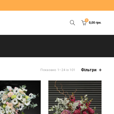
0
0,00
грн.
Фільтри
Показано 1–24 із 101