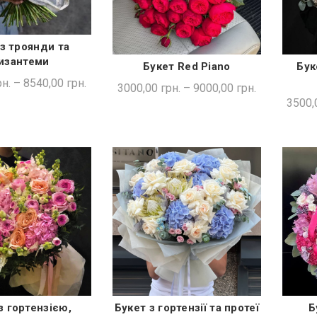
з троянди та
ДКА ПОКУПКА
изантеми
Букет Red Piano
Бук
ШВИДКА ПОКУПКА
н.
–
8540,00
грн.
3000,00
грн.
–
9000,00
грн.
3500,
з гортензією,
Букет з гортензії та протеї
Б
ДКА ПОКУПКА
ШВИДКА ПОКУПКА