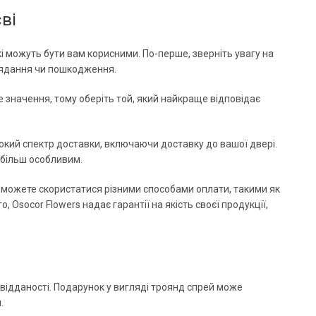
ві
кі можуть бути вам корисними. По-перше, зверніть увагу на
увядання чи пошкодження.
е значення, тому оберіть той, який найкраще відповідає
рокий спектр доставки, включаючи доставку до вашої двері.
 більш особливим.
и можете скористатися різними способами оплати, такими як
, Osocor Flowers надає гарантії на якість своєї продукції,
а відданості. Подарунок у вигляді троянд спрей може
.