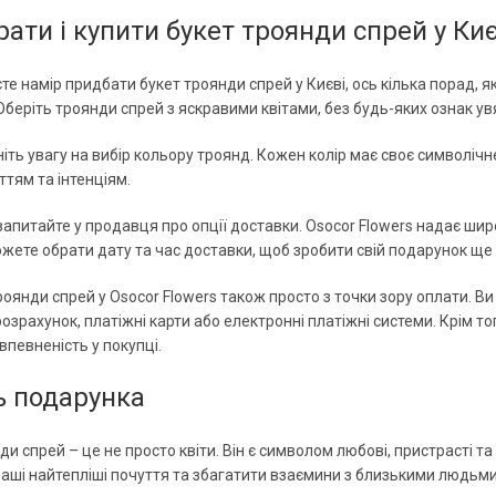
рати і купити букет троянди спрей у Киє
те намір придбати букет троянди спрей у Києві, ось кілька порад, я
. Оберіть троянди спрей з яскравими квітами, без будь-яких ознак 
іть увагу на вибір кольору троянд. Кожен колір має своє символічн
тям та інтенціям.
 запитайте у продавця про опції доставки. Osocor Flowers надає ши
жете обрати дату та час доставки, щоб зробити свій подарунок ще
оянди спрей у Osocor Flowers також просто з точки зору оплати. В
озрахунок, платіжні карти або електронні платіжні системи. Крім того
впевненість у покупці.
ь подарунка
ди спрей – це не просто квіти. Він є символом любові, пристрасті т
аші найтепліші почуття та збагатити взаємини з близькими людьми