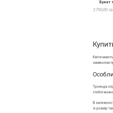
Букет 
ШВИ
2750,00
гр
Купит
Квіти мають
символом пр
Особли
Троянда спр
стеблі можн
В залежност
їх розмір т