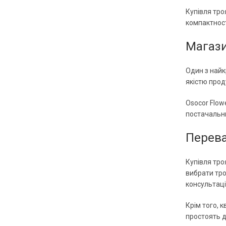
Купівля тро
компактност
Магази
Один з найк
якістю прод
Osocor Flow
постачальни
Перева
Купівля тро
вибрати тро
консультаці
Крім того, к
простоять д