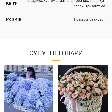
Гвоздика
,
Еустома
,
Матіола
,
Троянда
,
Троянда-
Квіти
спрей
,
Хризантема
Розмір
Преміум, Стандарт
СУПУТНІ ТОВАРИ