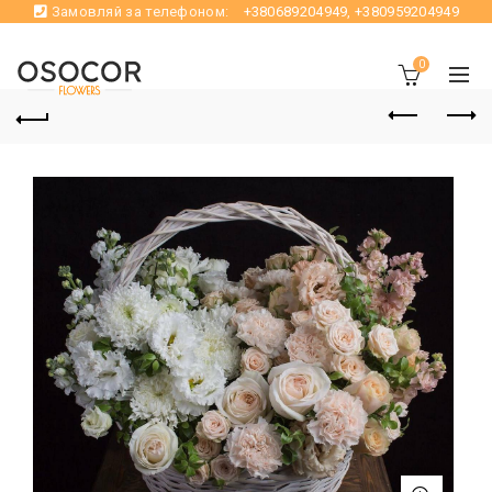
Замовляй за телефоном:
+380689204949
,
+380959204949
0