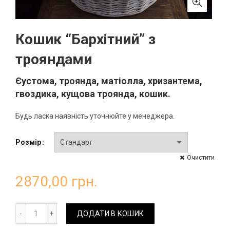
Кошик “Бархітний” з
трояндами
Єустома, троянда, матіолла, хризантема,
гвоздика, кущова троянда, кошик.
Будь ласка наявність уточнюйте у менеджера.
Розмір
Очистити
2870,00
грн.
Кошик "Бархітний" з трояндами кількість
ДОДАТИ В КОШИК