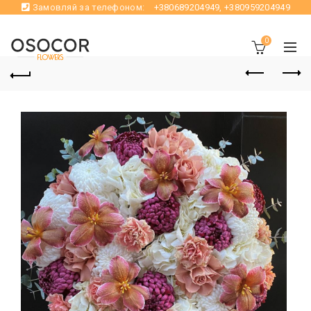
Замовляй за телефоном:
+380689204949
,
+380959204949
0