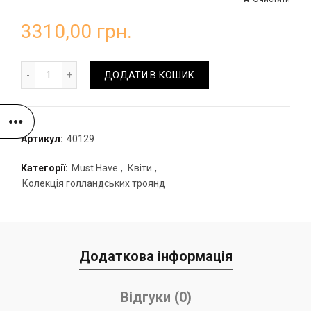
3310,00
грн.
Букет півоноподібний з хризантемами та евкаліптом кіль
ДОДАТИ В КОШИК
Артикул:
40129
Категорії:
Must Have
,
Квіти
,
Колекція голландських троянд
Додаткова інформація
Відгуки (0)