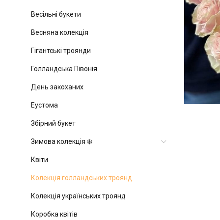
Весільні букети
Весняна колекція
Гігантські троянди
Голландська Півонія
День закоханих
Еустома
Збірний букет
Зимова колекція ❄️
Квіти
Колекція голландських троянд
Колекція українських троянд
Коробка квітів