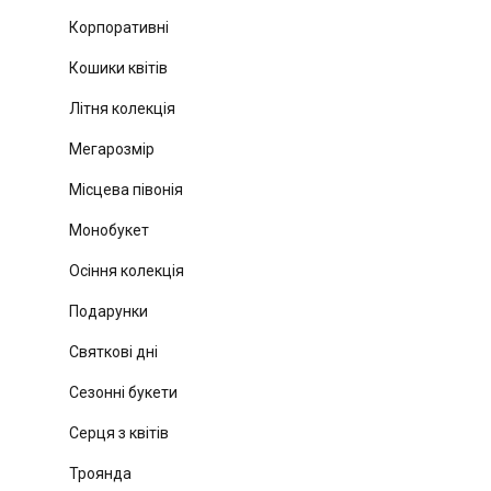
Корпоративні
Кошики квітів
Літня колекція
Мегарозмір
Місцева півонія
Монобукет
Осіння колекція
Подарунки
Святкові дні
Сезонні букети
Серця з квітів
Троянда