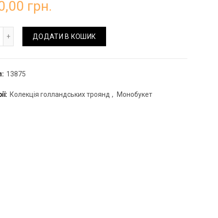
0,00
грн.
кет "Pink Mondial" кількість
ДОДАТИ В КОШИК
л:
13875
ії:
Колекція голландських троянд
,
Монобукет