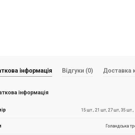
ткова інформація
Відгуки (0)
Доставка к
ткова інформація
ір
15 шт., 21 шт, 27 шт, 35 шт.,
и
Голандська т