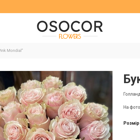
ink Mondial”
Бу
Голланд
На фото
Розмір