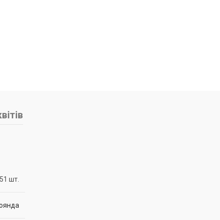
вітів
 51 шт.
роянда