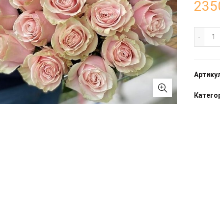
235
Бу
Артику
Категор