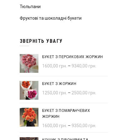
Тюльпани
Фруктові та шоколадні букети
ЗВЕРНІТЬ УВАГУ
БУКЕТ З ПЕРСИКОВИХ ЖОРЖИН
1600,00
грн.
–
9340,00
грн.
БУКЕТ З ЖОРЖИН
1250,00
грн.
–
2500,00
грн.
БУКЕТ З ПОМАРАНЧЕВИХ
ЖОРЖИН
1600,00
грн.
–
9350,00
грн.