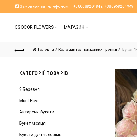
Замовляй за телефоном:
+380689204949
,
+380959204949
OSOCOR FLOWERS
МАГАЗИН
Головна
Колекція голландських троянд
Букет “P
КАТЕГОРІЇ ТОВАРІВ
8 Березня
Must Have
Авторські букети
Букет місяця
Букети для чоловіків