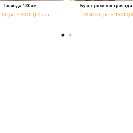
Троянда 130см
Букет рожевої троянди
ШВИДКА ПОКУПКА
ШВИДКА ПОКУП
,00
грн.
–
30450,00
грн.
4250,00
грн.
–
16410,0