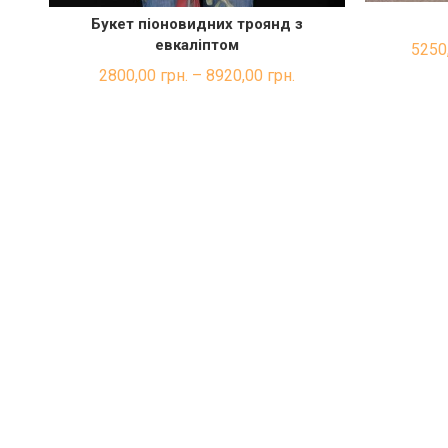
Букет піоновидних троянд з
ШВИДКА ПОКУПКА
евкаліптом
5250
2800,00
грн.
–
8920,00
грн.