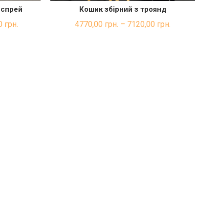
 спрей
Кошик збірний з троянд
КА
ШВИДКА ПОКУПКА
0
грн.
4770,00
грн.
–
7120,00
грн.