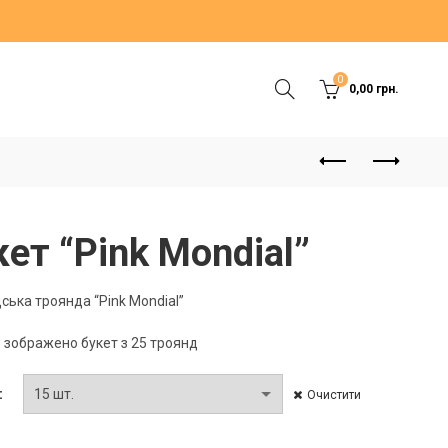
0
0,00
грн.
кет “Pink Mondial”
ська троянда “Pink Mondial”
 зображено букет з 25 троянд
Очистити