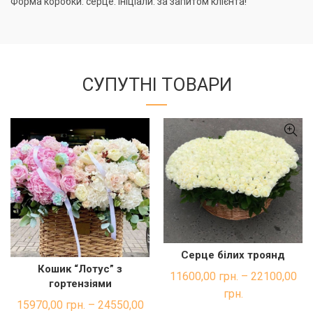
Форма коробки: серце. Ініціали: за запитом клієнта!
СУПУТНІ ТОВАРИ
Серце білих троянд
ШВИДКА ПОКУПКА
Кошик “Лотус” з
ШВИДКА ПОКУПКА
11600,00
грн.
–
22100,00
гортензіями
грн.
15970,00
грн.
–
24550,00