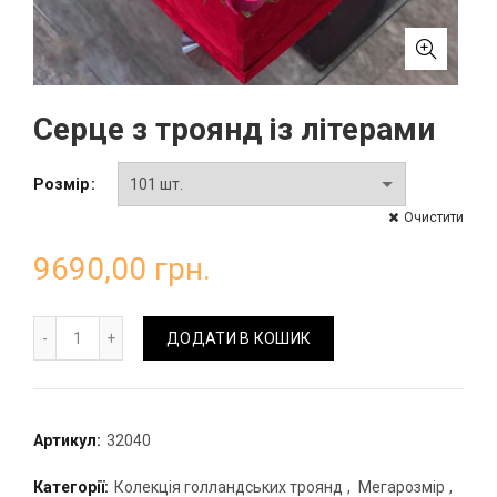
Серце з троянд із літерами
Розмір
Очистити
9690,00
грн.
Серце з троянд із літерами кількість
ДОДАТИ В КОШИК
Артикул:
32040
Категорії:
Колекція голландських троянд
,
Мегарозмір
,