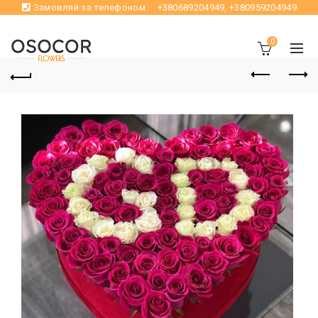
Замовляй за телефоном:
+380689204949
,
+380959204949
0