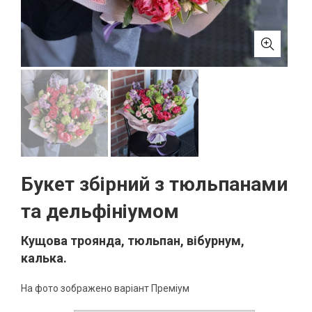
Букет збірний з тюльпанами
та дельфініумом
Кущова троянда, тюльпан, вібурнум,
калька.
На фото зображено варіант Преміум