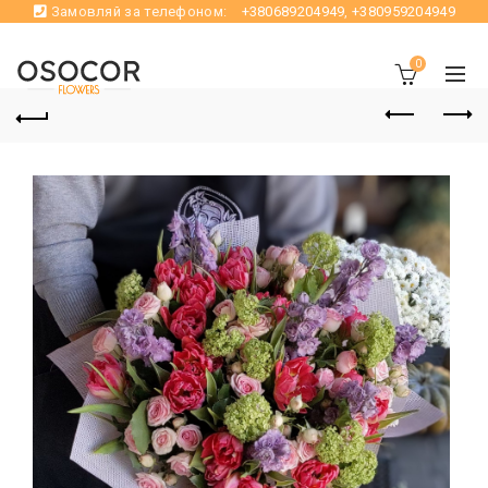
Замовляй за телефоном:
+380689204949
,
+380959204949
0