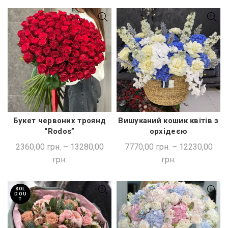
Букет червоних троянд
Вишуканий кошик квітів з
ШВИДКА ПОКУПКА
ШВИДКА ПОКУПКА
“Rodos”
орхідеєю
2360,00
грн.
–
13280,00
7770,00
грн.
–
12230,00
грн.
грн.
SOL
D OU
T