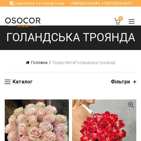
Замовляй за телефоном:
+380689204949
,
+380959204949
0
ГОЛАНДСЬКА ТРОЯНДА
Головна
Товар Квіти
Голандська троянда
Каталог
Фільтри