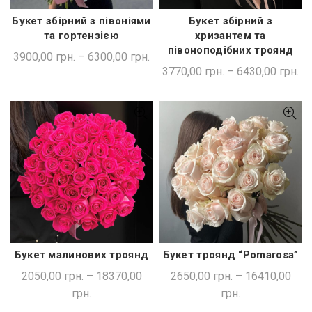
Букет збірний з півоніями
Букет збірний з
ШВИДКА ПОКУПКА
ШВИДКА ПОКУПКА
та гортензією
хризантем та
півоноподібних троянд
3900,00
грн.
–
6300,00
грн.
3770,00
грн.
–
6430,00
грн.
Букет малинових троянд
Букет троянд “Pomarosa”
ШВИДКА ПОКУПКА
ШВИДКА ПОКУПКА
2050,00
грн.
–
18370,00
2650,00
грн.
–
16410,00
грн.
грн.