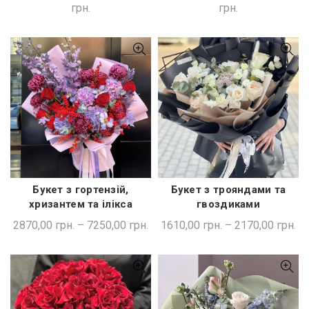
грн.
грн.
Букет з гортензій,
Букет з трояндами та
ШВИДКА ПОКУПКА
ШВИДКА ПОКУПКА
хризантем та ілікса
гвоздиками
2870,00
грн.
–
7250,00
грн.
1610,00
грн.
–
2170,00
грн.