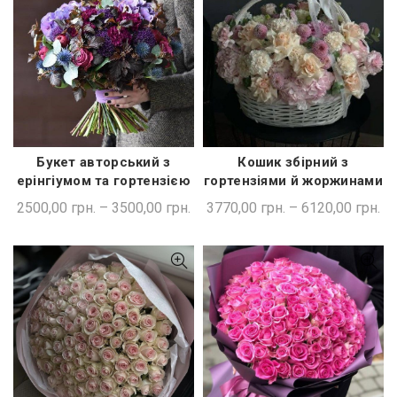
Букет авторський з
Кошик збірний з
ШВИДКА ПОКУПКА
ШВИДКА ПОКУПКА
ерінгіумом та гортензією
гортензіями й жоржинами
2500,00
грн.
–
3500,00
грн.
3770,00
грн.
–
6120,00
грн.