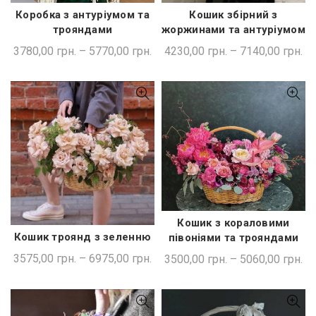
Коробка з антуріумом та
Кошик збірний з
ШВИДКА ПОКУПКА
ШВИДКА ПОКУПКА
трояндами
жоржинами та антуріумом
3780,00
грн.
–
5770,00
грн.
4230,00
грн.
–
7140,00
грн.
Кошик з кораловими
ШВИДКА ПОКУПКА
Кошик троянд з зеленню
півоніями та трояндами
ШВИДКА ПОКУПКА
3575,00
грн.
–
6975,00
грн.
3500,00
грн.
–
5060,00
грн.