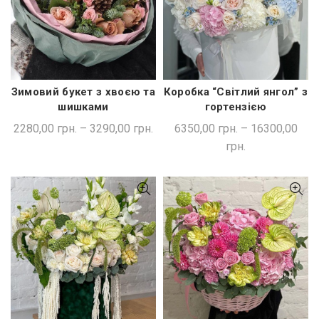
Зимовий букет з хвоєю та
Коробка “Світлий янгол” з
ШВИДКА ПОКУПКА
ШВИДКА ПОКУПКА
шишками
гортензією
2280,00
грн.
–
3290,00
грн.
6350,00
грн.
–
16300,00
грн.