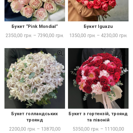
Букет “Pink Mondial”
Букет Iguazu
ШВИДКА ПОКУПКА
ШВИДКА ПОКУПКА
2350,00
грн.
–
7390,00
грн.
1350,00
грн.
–
4230,00
грн.
Букет голландських
Букет з гортензій, троянд
ШВИДКА ПОКУПКА
ШВИДКА ПОКУПКА
троянд
та півоній
2200,00
грн.
–
13870,00
5350,00
грн.
–
11100,00