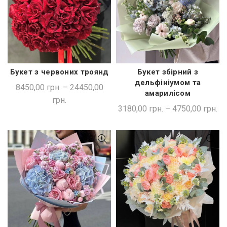
Букет з червоних троянд
Букет збірний з
ШВИДКА ПОКУПКА
ШВИДКА ПОКУПКА
дельфініумом та
8450,00
грн.
–
24450,00
амарилісом
грн.
3180,00
грн.
–
4750,00
грн.