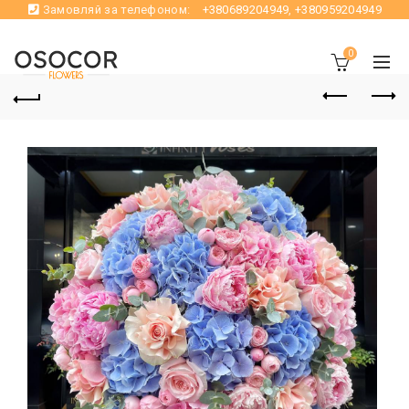
Замовляй за телефоном:
+380689204949
,
+380959204949
0