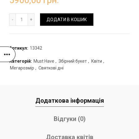
5900,00
грн.
Букет з гортензій, півоній та троянд кількість
ДОДАТИ В КОШИК
Артикул:
13342
Категорій:
Must Have
,
Збірний букет
,
Квіти
,
Мегарозмір
,
Святкові дні
Додаткова інформація
Відгуки (0)
Доставка квітів