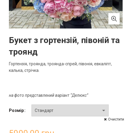
Букет з гортензій, півоній та
троянд
Гортензія, троянда, троянда-спрей, півонія, евкаліпт,
калька, стрічка.
на фото представлений варіант “Делюкс”
Розмір
Очистити