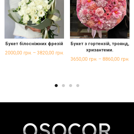
Букет білосніжних фрезій
Букет з гортензій, троянд,
ШВИДКА ПОКУПКА
ШВИДКА ПОКУПКА
хризантеми.
2000,00
грн.
–
3820,00
грн.
3650,00
грн.
–
8860,00
грн.