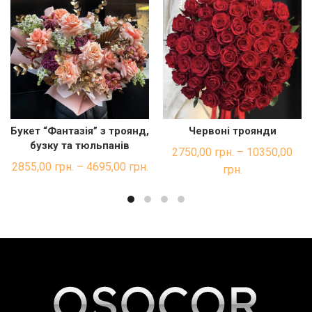
Букет “Фантазія” з троянд,
Червоні троянди
ШВИДКА ПОКУПКА
ШВИДКА ПОКУПКА
бузку та тюльпанів
2750,00
грн.
–
10350,00
2855,00
грн.
–
4695,00
грн.
грн.