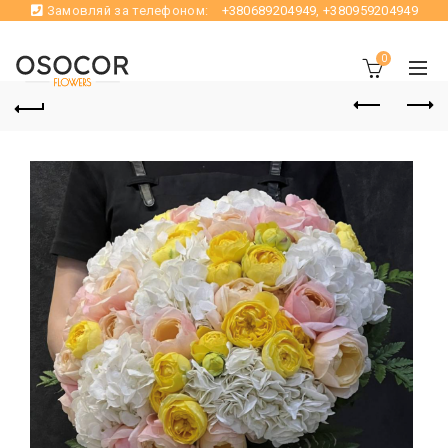
Замовляй за телефоном:
+380689204949
,
+380959204949
0