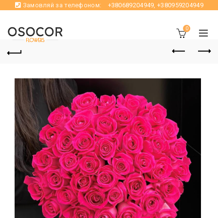
Замовляй за телефоном:
+380689204949
,
+380959204949
0