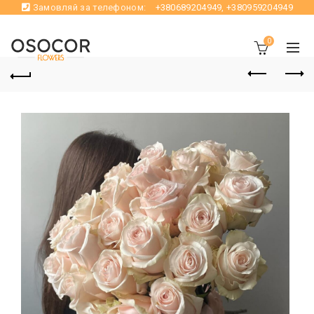
Замовляй за телефоном:
+380689204949
,
+380959204949
0