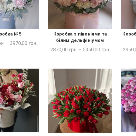
робка №5
Коробка з півоніями та
Короб
ДКА ПОКУПКА
ШВИДКА ПОКУПКА
білим дельфініумом
н.
–
3970,00
грн.
2870,00
грн.
–
5350,00
грн.
2950,