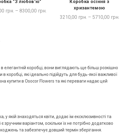
обка “З любов’ю”
Коробка осіння з
ШВИДКА ПОКУПКА
ШВИДКА ПОКУПКА
хризантемою
00
грн.
–
8300,00
грн.
3210,00
грн.
–
5710,00
грн.
я в елегантній коробці, вони виглядають ще більш розкішно
и в коробці, які ідеально підійдуть для будь-якої важливої
ожна купити в Osocor Flowers та які переваги надає цей
а, у якій знаходяться квіти, додає їм ексклюзивності та
і є зручним варіантом, оскільки їх не потрібно додатково
шкоджень та забезпечує довший термін зберігання.