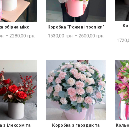
Ко
а збірна мікс
Коробка “Рожеві тропіки”
ДКА ПОКУПКА
ШВИДКА ПОКУПКА
н.
–
2280,00
грн.
1530,00
грн.
–
2600,00
грн.
1720,
а з ілексом та
Коробка з гвоздик та
Кольо
ДКА ПОКУПКА
ШВИДКА ПОКУПКА