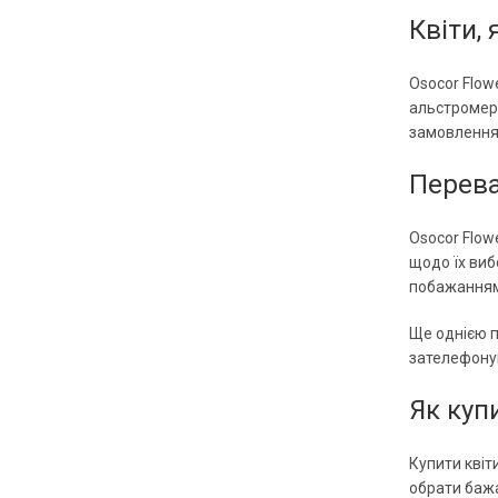
Квіти,
Osocor Flow
альстромері
замовлення
Перева
Osocor Flow
щодо їх виб
побажаннями
Ще однією п
зателефонув
Як куп
Купити квіт
обрати бажа