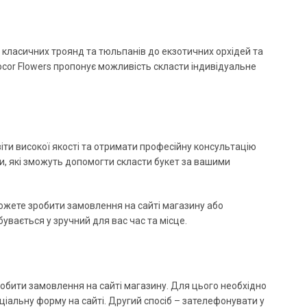
ід класичних троянд та тюльпанів до екзотичних орхідей та
socor Flowers пропонує можливість скласти індивідуальне
квіти високої якості та отримати професійну консультацію
ти, які зможуть допомогти скласти букет за вашими
можете зробити замовлення на сайті магазину або
увається у зручний для вас час та місце.
робити замовлення на сайті магазину. Для цього необхідно
іальну форму на сайті. Другий спосіб – зателефонувати у