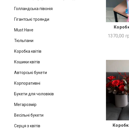
Голландська півонія
Гігантські троянди
Коробк
ШВИ
Must Have
1370,00
гр
Тюльпани
Коробка квітів
Кошики квітів
Авторські букети
Корпоративні
Букети для чоловіків
Мегарозмір
Весільні букети
Коробк
Серця з квітів
ШВИ