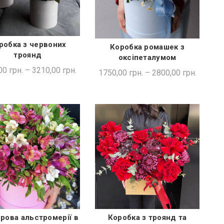
робка з червоних
ШВИДКА ПОКУПКА
Коробка ромашек з
ШВИДКА ПОКУПКА
троянд
оксіпеталумом
00
грн.
–
3210,00
грн.
1750,00
грн.
–
2800,00
грн.
рова альстромерії в
Коробка з троянд та
ШВИДКА ПОКУПКА
ШВИДКА ПОКУПКА