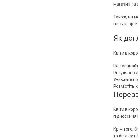
магазин та
Також, ви м
весь асорти
Як дог
Квіти в кор
Не заливайт
Регулярно д
Уникайте пр
Розмістіть 
Переваг
Квіти в кор
піднесення 
Крім того, 
та бюджет. 