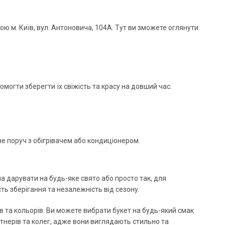
ою м. Київ, вул. Антоновича, 104А. Тут ви зможете оглянути
могти зберегти їх свіжість та красу на довший час.
 не поруч з обігрівачем або кондиціонером.
на дарувати на будь-яке свято або просто так, для
ть зберігання та незалежність від сезону.
рів та кольорів. Ви можете вибрати букет на будь-який смак
ртнерів та колег, адже вони виглядають стильно та