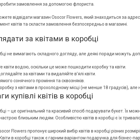
 зробити замовлення за допомогою флориста.
ожете відвідати магазин Osocor Flowers, який знаходиться за адрес
мент квітів та скласти замовлення безпосередньо в магазині.
лядати за квітами в коробці
обці не вимагають складного догляду, але деякі поради можуть допо
е квіти водою, оскільки це може пошкодити коробку та квіти.
оглядайте за квітами та видаляйте в’ялі квіти.
ямого сонячного проміння та сквозняків.
коробку з квітами в прохолодному місці (не менше 18 градусів), але
и купівлі квітів в коробці
обці – це оригінальний та красивий спосіб подарувати букет. Їх мож
настрою близьким людям. Особливістю квітів в коробці є їх триваліс
Osocor Flowers пропонує широкий вибір квітів в коробці різних розмі
Квіти в коробці також є гарним варіантом подарунка для бізнес-па