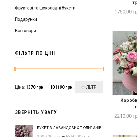
т
Фруктові та шоколадні букети
1750,00
гр
Подарунки
Всі товари
ФІЛЬТР ПО ЦІНІ
Мінімальна
Найбільша
Ціна:
1370 грн.
—
101190 грн.
ФІЛЬТР
ціна
ціна
Коробк
ШВИ
ЗВЕРНІТЬ УВАГУ
2210,00
гр
БУКЕТ З ЛАВАНДОВИХ ТЮЛЬПАНІВ
1900,00
грн.
–
6850,00
грн.