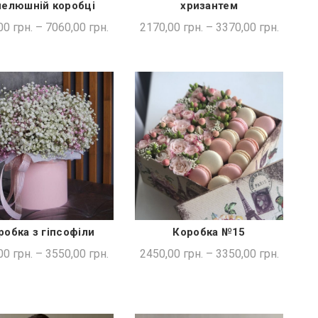
пелюшній коробці
хризантем
00
грн.
–
7060,00
грн.
2170,00
грн.
–
3370,00
грн.
робка з гіпсофіли
Коробка №15
ШВИДКА ПОКУПКА
ШВИДКА ПОКУПКА
00
грн.
–
3550,00
грн.
2450,00
грн.
–
3350,00
грн.