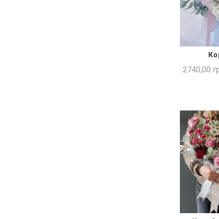
Ко
ШВИ
2740,00
гр