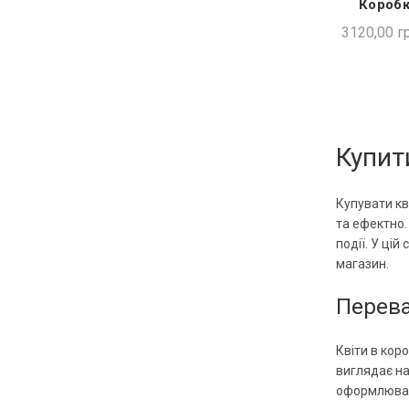
Коробк
ШВИ
3120,00
гр
Купити
Купувати кв
та ефектно.
події. У цій
магазин.
Перева
Квіти в кор
виглядає на
оформлювати