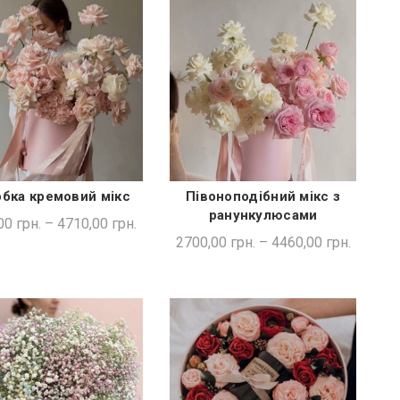
бка кремовий мікс
Півоноподібний мікс з
ШВИДКА ПОКУПКА
ШВИДКА ПОКУПКА
ранункулюсами
00
грн.
–
4710,00
грн.
2700,00
грн.
–
4460,00
грн.