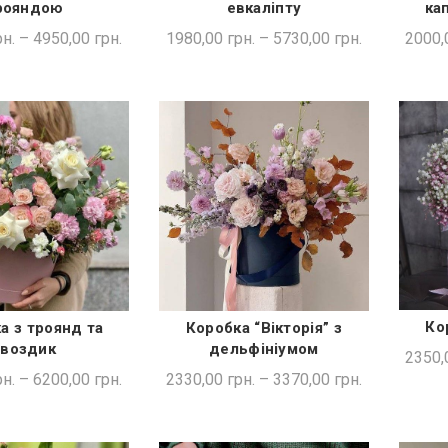
рояндою
евкаліпту
ка
н.
–
4950,00
грн.
1980,00
грн.
–
5730,00
грн.
2000,
Ко
а з троянд та
Коробка “Вікторія” з
ДКА ПОКУПКА
ШВИДКА ПОКУПКА
гвоздик
дельфініумом
2350,
н.
–
6200,00
грн.
2330,00
грн.
–
3370,00
грн.