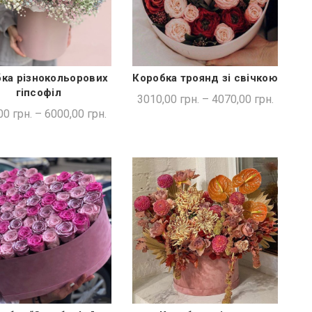
ка різнокольорових
Коробка троянд зі свічкою
ШВИДКА ПОКУПКА
ШВИДКА ПОКУПКА
гіпсофіл
3010,00
грн.
–
4070,00
грн.
00
грн.
–
6000,00
грн.