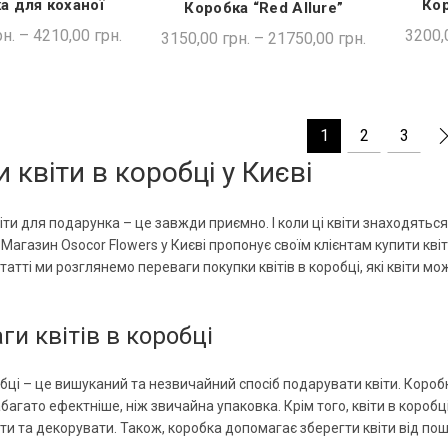
а для коханої
Кор
Коробка “Red Allure”
ДКА ПОКУПКА
ШВИДКА ПОКУПКА
н.
–
4210,00
грн.
3200,
3150,00
грн.
–
21750,00
грн.
1
2
3
 квіти в коробці у Києві
іти для подарунка – це завжди приємно. І коли ці квіти знаходятьс
 Магазин Osocor Flowers у Києві пропонує своїм клієнтам купити квіт
 статті ми розглянемо переваги покупки квітів в коробці, які квіти м
ги квітів в коробці
обці – це вишуканий та незвичайний спосіб подарувати квіти. Коробк
багато ефектніше, ніж звичайна упаковка. Крім того, квіти в коробц
 та декорувати. Також, коробка допомагає зберегти квіти від по