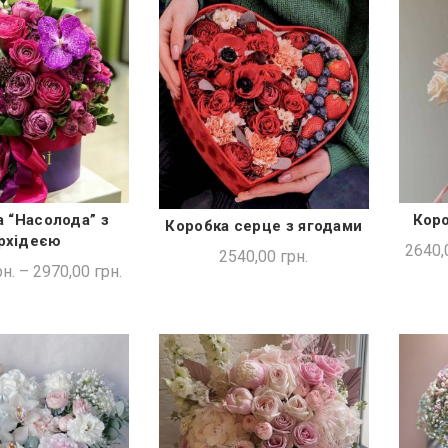
 “Насолода” з
Коро
ДКА ПОКУПКА
Коробка серце з ягодами
ДОДАТИ В КОШИК
рхідеєю
2640,
2540,00
грн.
н.
–
2970,00
грн.