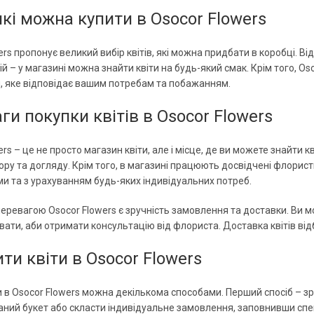
 які можна купити в Osocor Flowers
ers пропонує великий вибір квітів, які можна придбати в коробці. В
й – у магазині можна знайти квіти на будь-який смак. Крім того, O
, яке відповідає вашим потребам та побажанням.
ги покупки квітів в Osocor Flowers
ers – це не просто магазин квіти, але і місце, де ви можете знайти 
ору та догляду. Крім того, в магазині працюють досвідчені флорис
 та з урахуванням будь-яких індивідуальних потреб.
еревагою Osocor Flowers є зручність замовлення та доставки. Ви 
ати, аби отримати консультацію від флориста. Доставка квітів відб
ити квіти в Osocor Flowers
и в Osocor Flowers можна декількома способами. Перший спосіб – з
ний букет або скласти індивідуальне замовлення, заповнивши спец