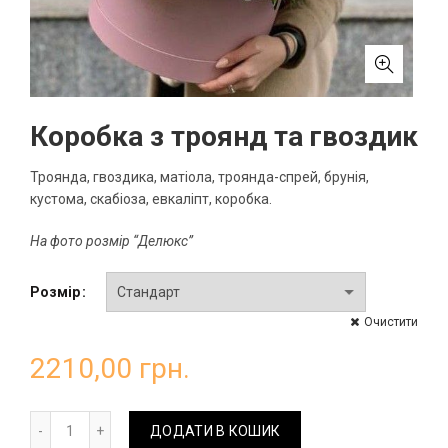
Коробка з троянд та гвоздик
Троянда, гвоздика, матіола, троянда-спрей, брунія,
кустома, скабіоза, евкаліпт, коробка.
На фото розмір “Делюкс”
Розмір
Очистити
2210,00
грн.
Коробка з троянд та гвоздик кількість
ДОДАТИ В КОШИК