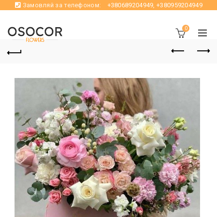
Замовляй за телефоном:
+380689204949
,
+380959204949
0