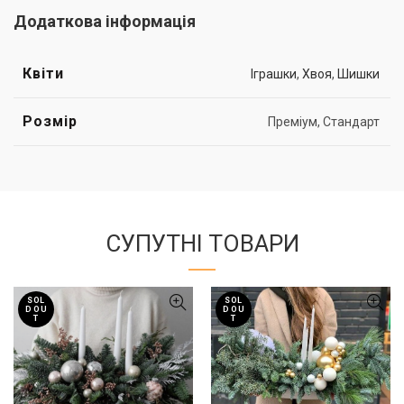
Додаткова інформація
Квіти
Іграшки
,
Хвоя
,
Шишки
Розмір
Преміум, Стандарт
СУПУТНІ ТОВАРИ
SOL
SOL
D OU
D OU
T
T