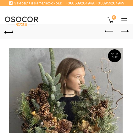
Замовляй за телефоном:
+380689204949
,
+380959204949
0
SOLD
OUT