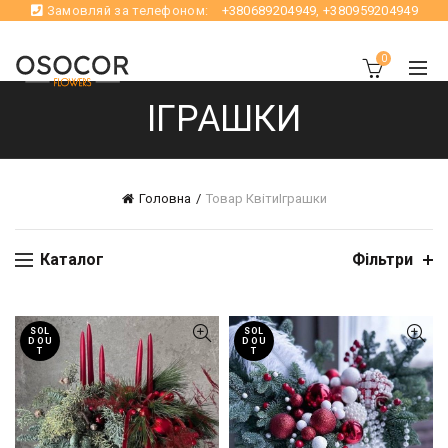
Замовляй за телефоном:
+380689204949
,
+380959204949
0
ІГРАШКИ
Головна
Товар Квіти
Іграшки
Каталог
Фільтри
SOL
SOL
D OU
D OU
T
T