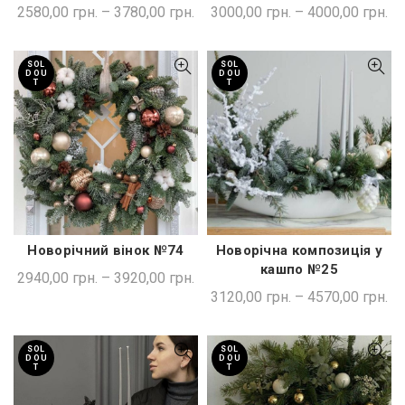
2580,00
грн.
–
3780,00
грн.
3000,00
грн.
–
4000,00
грн.
SOL
SOL
D OU
D OU
T
T
Новорічний вінок №74
Новорічна композиція у
ШВИДКА ПОКУПКА
ШВИДКА ПОКУПКА
кашпо №25
2940,00
грн.
–
3920,00
грн.
3120,00
грн.
–
4570,00
грн.
SOL
SOL
D OU
D OU
T
T