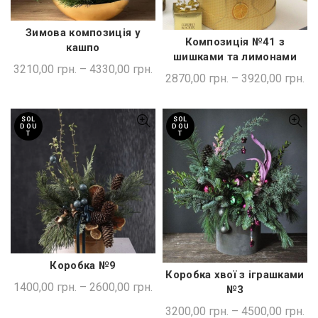
Зимова композиція у
ШВИДКА ПОКУПКА
Композиція №41 з
ШВИДКА ПОКУПКА
кашпо
шишками та лимонами
3210,00
грн.
–
4330,00
грн.
2870,00
грн.
–
3920,00
грн.
SOL
SOL
D OU
D OU
T
T
Коробка №9
ШВИДКА ПОКУПКА
Коробка хвої з іграшками
ШВИДКА ПОКУПКА
1400,00
грн.
–
2600,00
грн.
№3
3200,00
грн.
–
4500,00
грн.