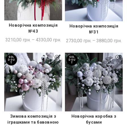
Новорічна композиція
Новорічна композиція
ШВИДКА ПОКУПКА
ШВИДКА ПОКУПКА
№43
№31
3210,00
грн.
–
4330,00
грн.
2730,00
грн.
–
3880,00
грн.
SOL
SOL
D OU
D OU
T
T
Зимова композиція з
Новорічна коробка з
ШВИДКА ПОКУПКА
ШВИДКА ПОКУПКА
іграшками та бавовною
бусами