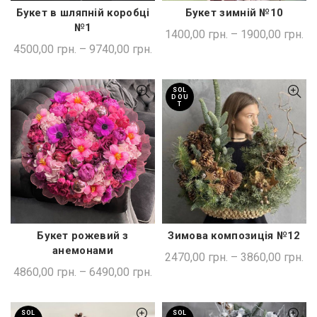
Букет в шляпній коробці
Букет зимній №10
ШВИДКА ПОКУПКА
ШВИДКА ПОКУПКА
№1
1400,00
грн.
–
1900,00
грн.
4500,00
грн.
–
9740,00
грн.
SOL
D OU
T
Букет рожевий з
Зимова композиція №12
ШВИДКА ПОКУПКА
ШВИДКА ПОКУПКА
анемонами
2470,00
грн.
–
3860,00
грн.
4860,00
грн.
–
6490,00
грн.
SOL
SOL