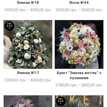
Ялинка №18
Вінок №44
ШВИДКА ПОКУПКА
ШВИДКА ПОКУПКА
3000,00
грн.
–
4000,00
грн.
2600,00
грн.
–
3600,00
грн.
SOL
D OU
T
Ялинка №17
Букет “Зимова метіль” з
ШВИДКА ПОКУПКА
ШВИДКА ПОКУПКА
іграшками
3000,00
грн.
–
4000,00
грн.
3780,00
грн.
–
5890,00
грн.
SOL
D OU
T