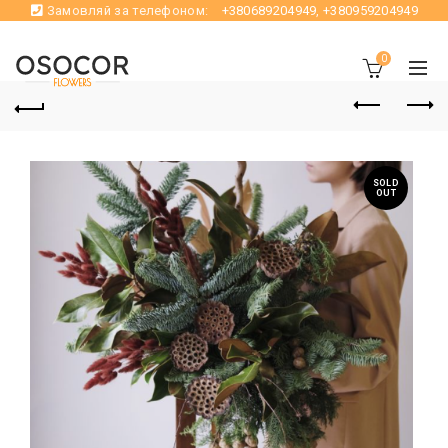
Замовляй за телефоном:
+380689204949
,
+380959204949
0
SOLD
OUT