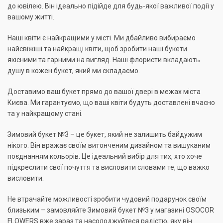
до ювілею. Він ідеально підійде для будь-якої важливої події у
вашому житті.
Наші квіти є найкращими у місті. Ми дбайливо вибираємо
найсвіжіші та найкращі квіти, щоб зробити наші букети
якісними та гарними на вигляд. Наші флористи вкладають
душу в кожен букет, який ми складаємо.
Доставимо ваш букет прямо до вашої двері в межах міста
Києва. Ми гарантуємо, що ваші квіти будуть доставлені вчасно
та у найкращому стані.
Зимовий букет №3 – це букет, який не залишить байдужим
нікого. Він вражає своїм витонченим дизайном та вишуканим
поєднанням кольорів. Це ідеальний вибір для тих, хто хоче
підкреслити свої почуття та висловити словами те, що важко
висловити.
Не втрачайте можливості зробити чудовий подарунок своїм
близьким – замовляйте Зимовий букет №3 у магазині OSOCOR
FLOWERS вже зараз та насолоджуйтеся радістю, яку він