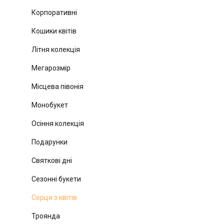
Корпоративні
Кошики квітів
Літня колекція
Мегарозмір
Місцева півонія
Монобукет
Осіння колекція
Подарунки
Святкові дні
Сезонні букети
Серця з квітів
Троянда