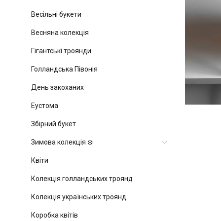
Весільні букети
Весняна колекція
Гігантські троянди
Голландська Півонія
День закоханих
Еустома
Збірний букет
Зимова колекція ❄️
Квіти
Колекція голландських троянд
Колекція українських троянд
Коробка квітів