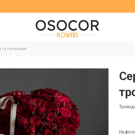
 та тюльпанів
Се
тр
Троянда
На фото