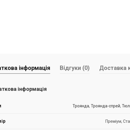
ткова інформація
Відгуки (0)
Доставка к
ткова інформація
и
Троянда
,
Троянда-спрей
,
Тюл
ір
Преміум, Ст