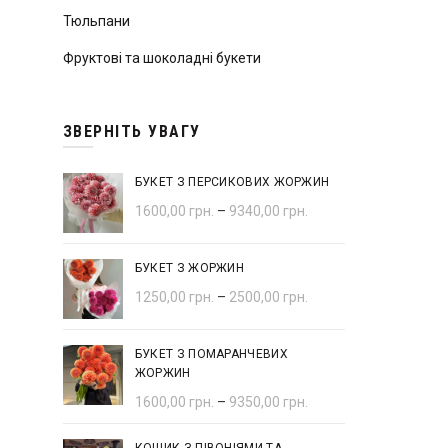
Тюльпани
Фруктові та шоколадні букети
ЗВЕРНІТЬ УВАГУ
БУКЕТ З ПЕРСИКОВИХ ЖОРЖИН
1600,00
грн.
–
9340,00
грн.
БУКЕТ З ЖОРЖИН
1250,00
грн.
–
2500,00
грн.
БУКЕТ З ПОМАРАНЧЕВИХ
ЖОРЖИН
1600,00
грн.
–
9350,00
грн.