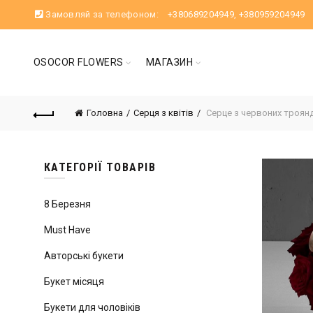
Замовляй за телефоном:
+380689204949
,
+380959204949
OSOCOR FLOWERS
МАГАЗИН
Головна
Серця з квітів
Серце з червоних троянд
КАТЕГОРІЇ ТОВАРІВ
8 Березня
Must Have
Авторські букети
Букет місяця
Букети для чоловіків