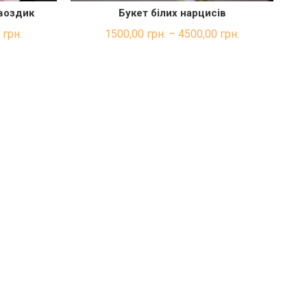
гвоздик
Букет білих нарцисів
Бук
КА
ШВИДКА ПОКУПКА
0
грн.
1500,00
грн.
–
4500,00
грн.