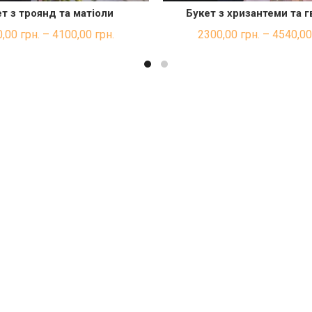
т з троянд та матіоли
Букет з хризантеми та 
ШВИДКА ПОКУПКА
ШВИДКА ПОКУП
0,00
грн.
–
4100,00
грн.
2300,00
грн.
–
4540,0