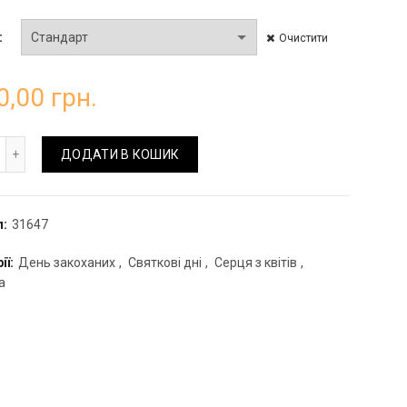
Очистити
0,00
грн.
рце з червоних троянд та тюльпанів кількість
ДОДАТИ В КОШИК
л:
31647
ії:
День закоханих
,
Святкові дні
,
Серця з квітів
,
а