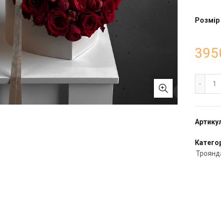
Розмір
395
Се
Артику
Категор
Троянд