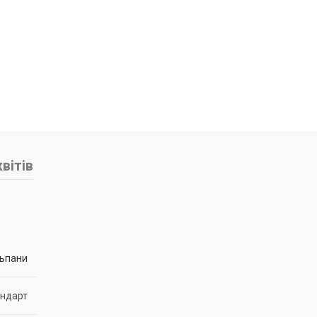
вітів
ьпани
андарт