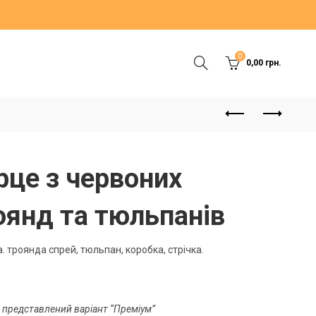
0
0,00
грн.
рце з червоних
оянд та тюльпанів
. троянда спрей, тюльпан, коробка, стрічка.
 представлений варіант “Преміум”