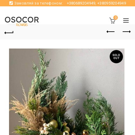
Замовляй за телефоном:
+380689204949
,
+380959204949
0
SOLD
OUT