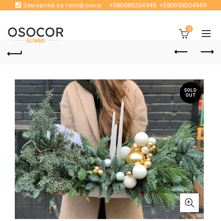
Замовляй за телефоном:
+380689204949
,
+380959204949
0
SOLD
OUT