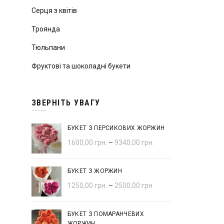
Серця з квітів
Троянда
Тюльпани
Фруктові та шоколадні букети
ЗВЕРНІТЬ УВАГУ
БУКЕТ З ПЕРСИКОВИХ ЖОРЖИН
1600,00
грн.
–
9340,00
грн.
БУКЕТ З ЖОРЖИН
1250,00
грн.
–
2500,00
грн.
БУКЕТ З ПОМАРАНЧЕВИХ
ЖОРЖИН