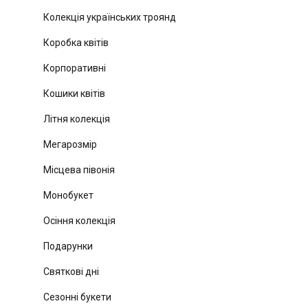
Колекція українських троянд
Коробка квітів
Корпоративні
Кошики квітів
Літня колекція
Мегарозмір
Місцева півонія
Монобукет
Осіння колекція
Подарунки
Святкові дні
Сезонні букети