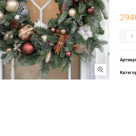
294
Но
Артику
Категор