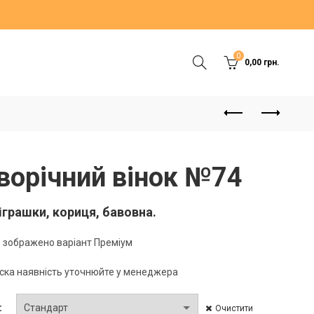
0
0,00
грн.
ворічний вінок №74
 іграшки, кориця, бавовна.
 зображено варіант Преміум
ска наявність уточнюйте у менеджера
Очистити