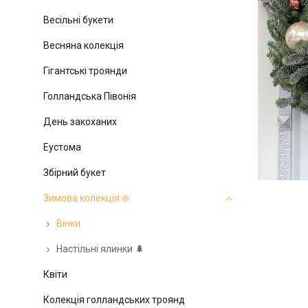
Весільні букети
Весняна колекція
Гігантські троянди
Голландська Півонія
День закоханих
Еустома
Збірний букет
Зимова колекція ❄️
Вінки
Настільні ялинки 🌲
Квіти
Колекція голландських троянд