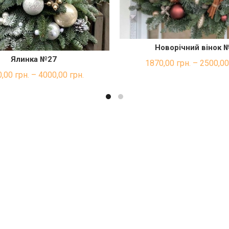
Новорічний вінок 
ШВИДКА ПОКУП
Ялинка №27
ШВИДКА ПОКУПКА
1870,00
грн.
–
2500,0
0,00
грн.
–
4000,00
грн.