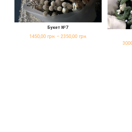
Букет №7
ШВИДКА ПОКУПКА
1450,00
грн.
–
2350,00
грн.
300