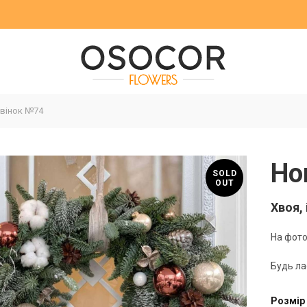
вінок №74
Но
SOLD
OUT
Хвоя,
На фото
Будь ла
Розмір