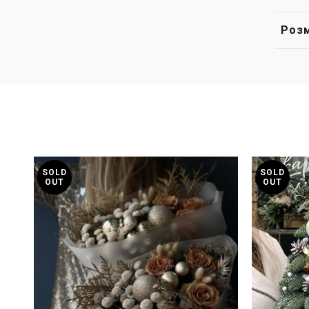
Розм
SOLD
SOLD
OUT
OUT