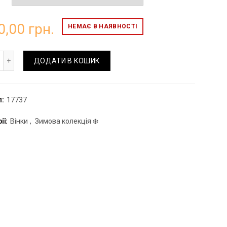
0,00
грн.
НЕМАЄ В НАЯВНОСТІ
ворічний вінок №74 кількість
ДОДАТИ В КОШИК
л:
17737
ії:
Вінки
,
Зимова колекція ❄️