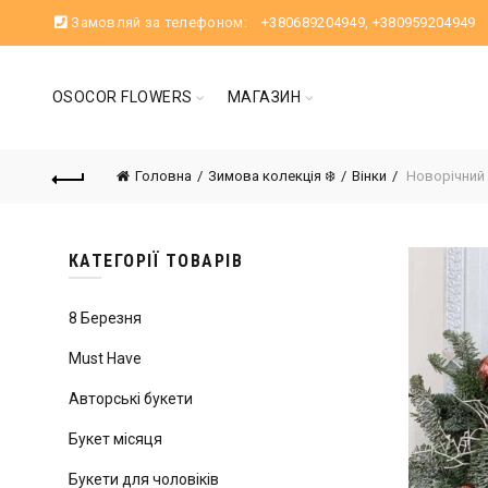
Замовляй за телефоном:
+380689204949
,
+380959204949
OSOCOR FLOWERS
МАГАЗИН
Головна
Зимова колекція ❄️
Вінки
Новорічний 
КАТЕГОРІЇ ТОВАРІВ
8 Березня
Must Have
Авторські букети
Букет місяця
Букети для чоловіків