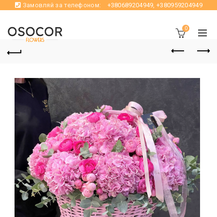
Замовляй за телефоном:
+380689204949
,
+380959204949
0