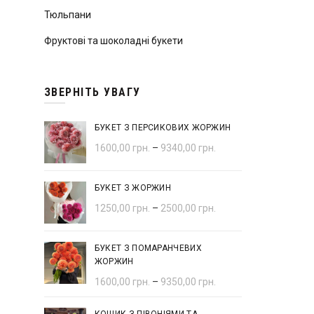
Тюльпани
Фруктові та шоколадні букети
ЗВЕРНІТЬ УВАГУ
БУКЕТ З ПЕРСИКОВИХ ЖОРЖИН
1600,00
грн.
–
9340,00
грн.
БУКЕТ З ЖОРЖИН
1250,00
грн.
–
2500,00
грн.
БУКЕТ З ПОМАРАНЧЕВИХ
ЖОРЖИН
1600,00
грн.
–
9350,00
грн.