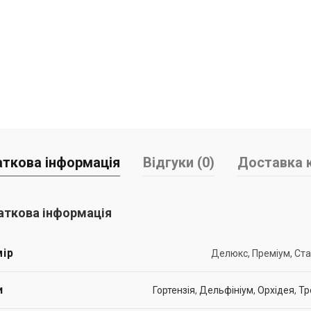
ткова інформація
Відгуки (0)
Доставка к
ткова інформація
ір
Делюкс, Преміум, Ст
и
Гортензія
,
Дельфініум
,
Орхідея
,
Тр