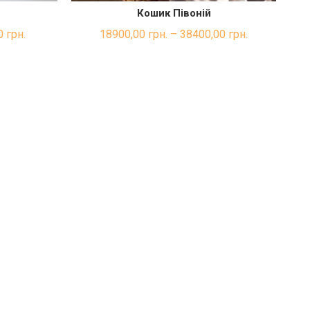
Кошик Півоній
КА
ШВИДКА ПОКУПКА
0
грн.
18900,00
грн.
–
38400,00
грн.