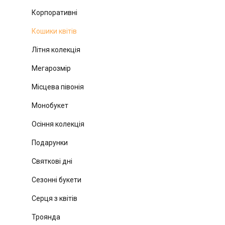
Корпоративні
Кошики квітів
Літня колекція
Мегарозмір
Місцева півонія
Монобукет
Осіння колекція
Подарунки
Святкові дні
Сезонні букети
Серця з квітів
Троянда