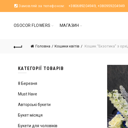
Замовляй за телефоном:
+380689204949
,
+380959204949
OSOCOR FLOWERS
МАГАЗИН
Головна
Кошики квітів
Кошик “Екзотика” з орх
КАТЕГОРІЇ ТОВАРІВ
8 Березня
Must Have
Авторські букети
Букет місяця
Букети для чоловіків