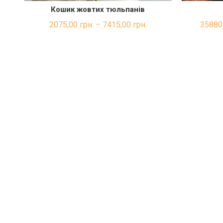
Кошик жовтих тюльпанів
ШВИДКА ПОКУПКА
2075,00
грн.
–
7415,00
грн.
35880