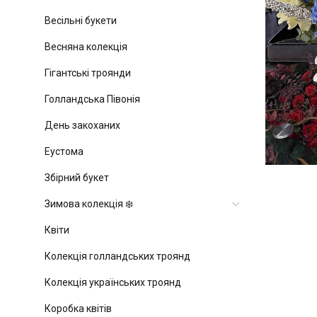
Весільні букети
Весняна колекція
Гігантські троянди
Голландська Півонія
День закоханих
Еустома
Збірний букет
Зимова колекція ❄️
Квіти
Колекція голландських троянд
Колекція українських троянд
Коробка квітів