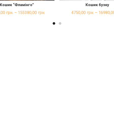
Кошик “Фламінго”
Кошик бузку
ШВИДКА ПОКУПКА
ШВИДКА ПОКУП
,00
грн.
–
155380,00
грн.
4750,00
грн.
–
16980,0