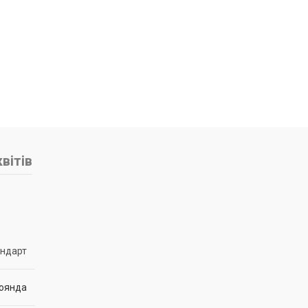
вітів
андарт
оянда