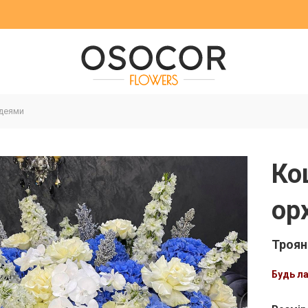
ідеями
Ко
ор
Троян
Будь л