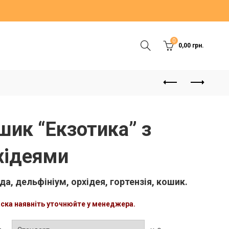
0
0,00
грн.
шик “Екзотика” з
хідеями
да, дельфініум, орхідея, гортензія, кошик.
аска наявніть уточнюйте у менеджера.