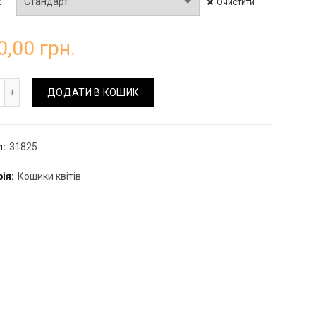
Очистити
0,00
грн.
шик "Екзотика" з орхідеями кількість
ДОДАТИ В КОШИК
л:
31825
рія:
Кошики квітів