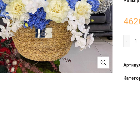
Розмір
462
Ко
Артику
Катего