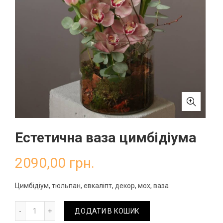
Естетична ваза цимбідіума
2090,00
грн.
Цимбідіум, тюльпан, евкаліпт, декор, мох, ваза
Естетична ваза цимбідіума кількість
ДОДАТИ В КОШИК