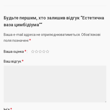
Будьте першим, хто залишив відгук “Естетична
ваза цимбідіума”“
Ваша e-mail адреса не оприлюднюватиметься.
Обов’язкові
*
поля позначені
*
Ваша оцінка
*
Ваш відгук
*
Ім'я