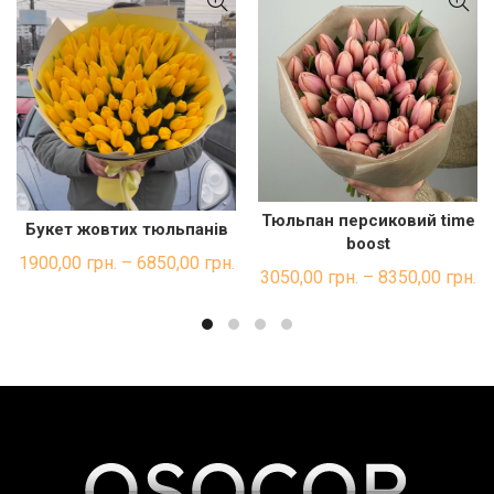
Тюльпан персиковий time
ШВИДКА ПОКУПКА
Букет жовтих тюльпанів
ШВИДКА ПОКУПКА
boost
1900,00
грн.
–
6850,00
грн.
3050,00
грн.
–
8350,00
грн.