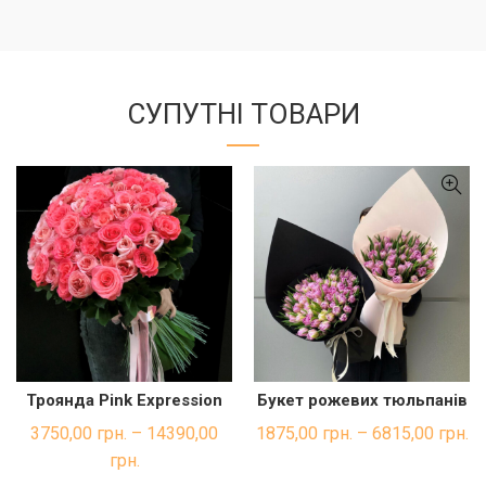
СУПУТНІ ТОВАРИ
Троянда Pink Expression
Букет рожевих тюльпанів
ШВИДКА ПОКУПКА
ШВИДКА ПОКУПКА
3750,00
грн.
–
14390,00
1875,00
грн.
–
6815,00
грн.
грн.