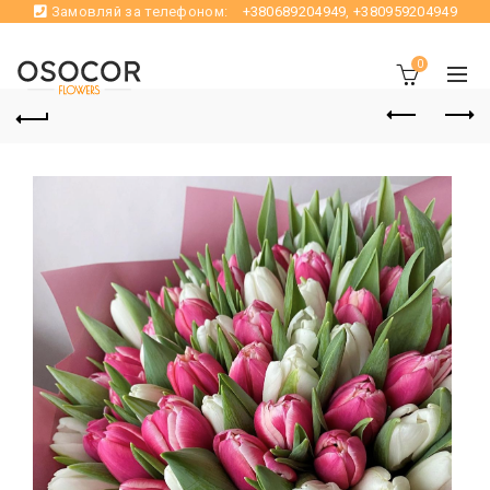
Замовляй за телефоном:
+380689204949
,
+380959204949
0