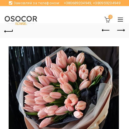
Замовляй за телефоном:
+380689204949
,
+380959204949
0