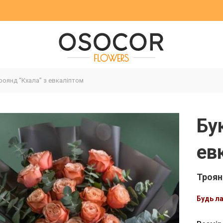
роянд “Кхала” з евкаліптом
Бу
ев
Троян
Будь л