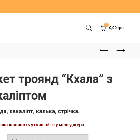
0
0,00
грн.
кет троянд “Кхала” з
каліптом
да, євкаліпт, калька, стрічка.
аска наявність уточнюйте у менеджера.