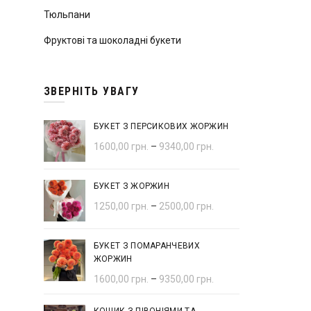
Тюльпани
Фруктові та шоколадні букети
ЗВЕРНІТЬ УВАГУ
БУКЕТ З ПЕРСИКОВИХ ЖОРЖИН
1600,00
грн.
–
9340,00
грн.
БУКЕТ З ЖОРЖИН
1250,00
грн.
–
2500,00
грн.
БУКЕТ З ПОМАРАНЧЕВИХ
ЖОРЖИН
1600,00
грн.
–
9350,00
грн.