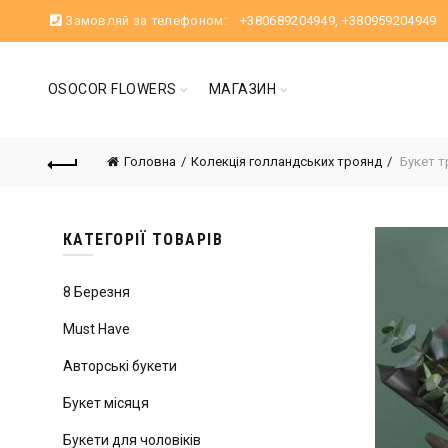
Замовляй за телефоном:
+380689204949
,
+380959204949
OSOCOR FLOWERS
МАГАЗИН
Головна
Колекція голландських троянд
Букет т
КАТЕГОРІЇ ТОВАРІВ
8 Березня
Must Have
Авторські букети
Букет місяця
Букети для чоловіків