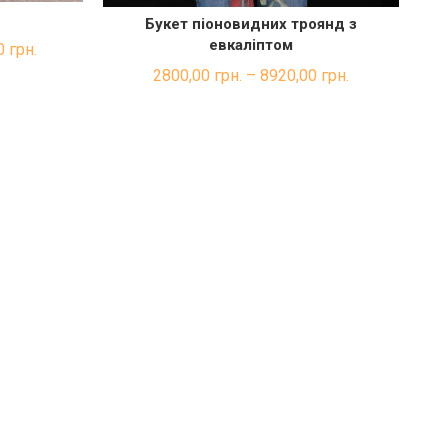
Букет піоновидних троянд з
КА
ШВИДКА ПОКУПКА
евкаліптом
0
грн.
2800,00
грн.
–
8920,00
грн.