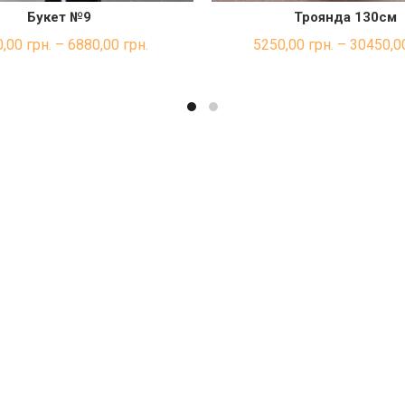
Букет №9
Троянда 130см
ШВИДКА ПОКУПКА
ШВИДКА ПОКУП
0,00
грн.
–
6880,00
грн.
5250,00
грн.
–
30450,0