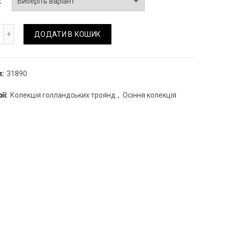
кет троянд "Кхала" з евкаліптом кількість
ДОДАТИ В КОШИК
л:
31890
ії:
Колекція голландських троянд
,
Осіння колекція