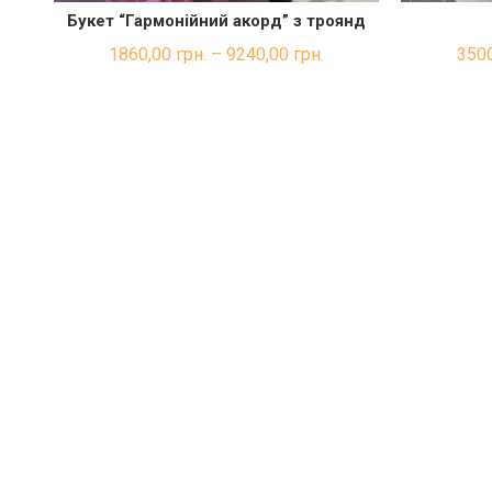
Букет “Гармонійний акорд” з троянд
ШВИДКА ПОКУПКА
1860,00
грн.
–
9240,00
грн.
350