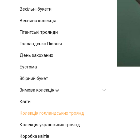
Весільні букети
Весняна колекція
Гігантські троянди
Голландська Півонія
День закоханих
Еустома
Збірний букет
Зимова колекція ❄️
Квіти
Колекція голландських троянд
Колекція українських троянд
Коробка квітів