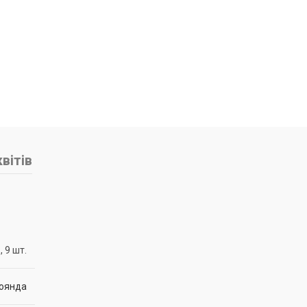
вітів
, 9 шт.
оянда