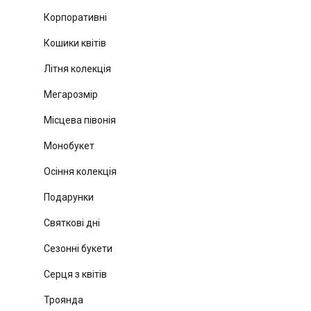
Корпоративні
Кошики квітів
Літня колекція
Мегарозмір
Місцева півонія
Монобукет
Осіння колекція
Подарунки
Святкові дні
Сезонні букети
Серця з квітів
Троянда