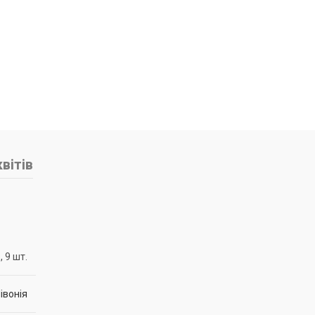
вітів
, 9 шт.
івонія