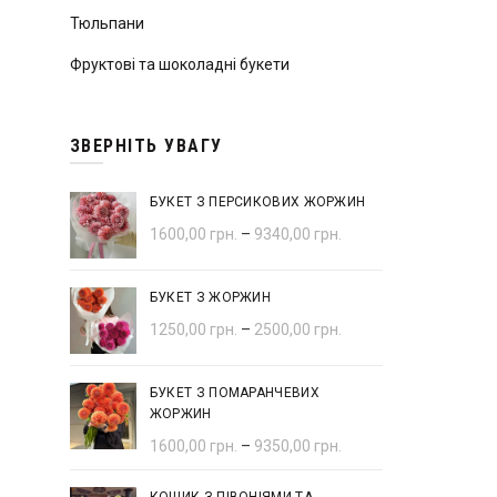
Тюльпани
Фруктові та шоколадні букети
ЗВЕРНІТЬ УВАГУ
БУКЕТ З ПЕРСИКОВИХ ЖОРЖИН
1600,00
грн.
–
9340,00
грн.
БУКЕТ З ЖОРЖИН
1250,00
грн.
–
2500,00
грн.
БУКЕТ З ПОМАРАНЧЕВИХ
ЖОРЖИН
1600,00
грн.
–
9350,00
грн.