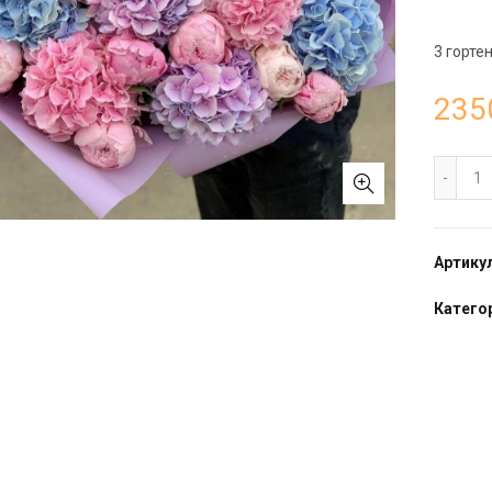
3 гортенз
235
Бу
Артику
Категор