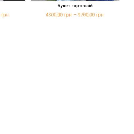
Букет гортензій
Б
КА
ШВИДКА ПОКУПКА
0
грн.
4300,00
грн.
–
9700,00
грн.