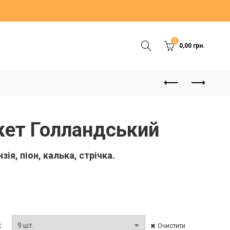
0
0,00
грн.
кет Голландський
зія, піон, калька, стрічка.
Очистити