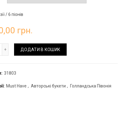
ії / 6 піонів
0,00
грн.
кет Голландський кількість
ДОДАТИ В КОШИК
л:
31803
ії:
Must Have
,
Авторські букети
,
Голландська Півонія