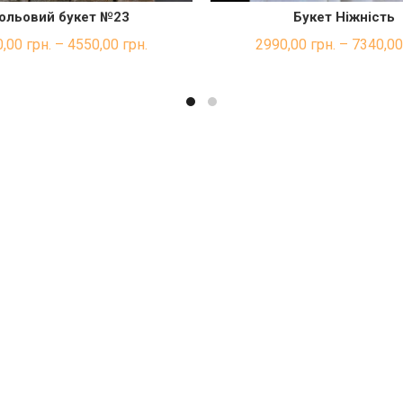
ольовий букет №23
Букет Ніжність
ШВИДКА ПОКУПКА
ШВИДКА ПОКУП
0,00
грн.
–
4550,00
грн.
2990,00
грн.
–
7340,0