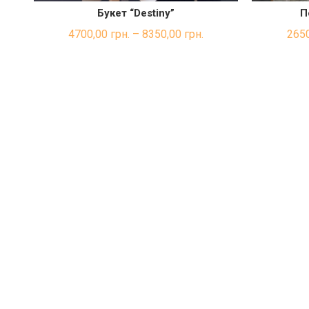
Букет “Destiny”
П
ШВИДКА ПОКУПКА
4700,00
грн.
–
8350,00
грн.
265