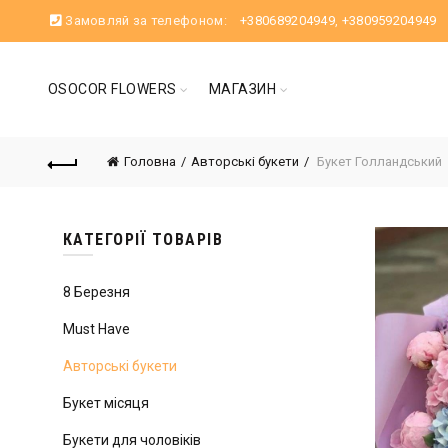
Замовляй за телефоном:
+380689204949
,
+380959204949
OSOCOR FLOWERS
МАГАЗИН
Головна
Авторські букети
Букет Голландський
КАТЕГОРІЇ ТОВАРІВ
8 Березня
Must Have
Авторські букети
Букет місяця
Букети для чоловіків