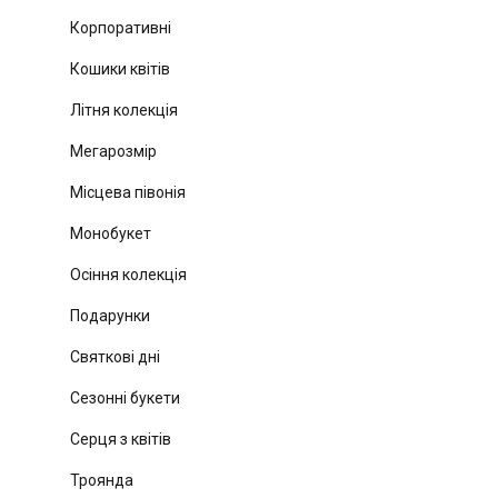
Корпоративні
Кошики квітів
Літня колекція
Мегарозмір
Місцева півонія
Монобукет
Осіння колекція
Подарунки
Святкові дні
Сезонні букети
Серця з квітів
Троянда