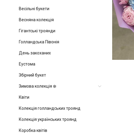
Весільні букети
Весняна колекція
Гігантські троянди
Голландська Півонія
День закоханих
Еустома
Збірний букет
Зимова колекція ❄️
Квіти
Колекція голландських троянд
Колекція українських троянд
Коробка квітів