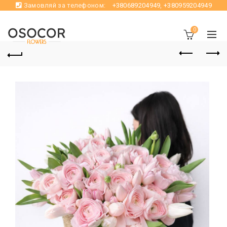
Замовляй за телефоном:
+380689204949
,
+380959204949
0