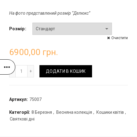
На фото представлений розмір “Делюкс”
Розмір
Очистити
6900,00
грн.
Зефірний кошик з ранункулюсів та тюльпанів кількість
ДОДАТИ В КОШИК
Артикул:
75007
Категорії:
8 Березня
,
Весняна колекція
,
Кошики квітів
,
Святкові дні