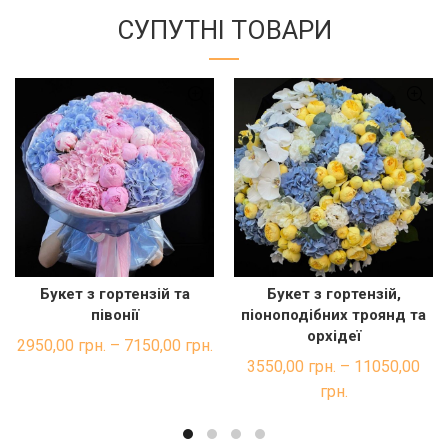
СУПУТНІ ТОВАРИ
Букет з гортензій та
Букет з гортензій,
ШВИДКА ПОКУПКА
ШВИДКА ПОКУПКА
півонії
піоноподібних троянд та
орхідеї
2950,00
грн.
–
7150,00
грн.
3550,00
грн.
–
11050,00
грн.