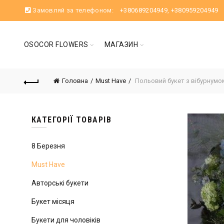
Замовляй за телефоном:
+380689204949
,
+380959204949
OSOCOR FLOWERS
МАГАЗИН
Головна
Must Have
Польовий букет з вібурнумо
КАТЕГОРІЇ ТОВАРІВ
8 Березня
Must Have
Авторські букети
Букет місяця
Букети для чоловіків