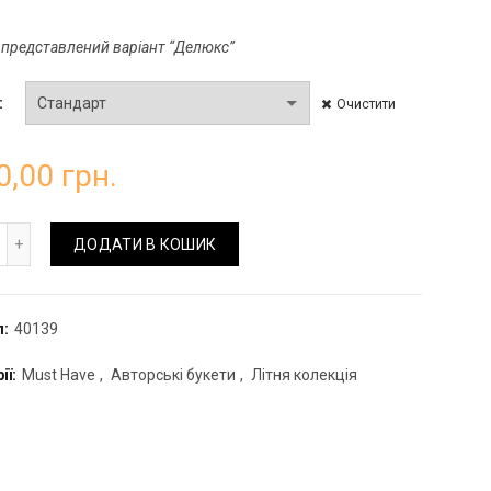
 представлений варіант “Делюкс”
Очистити
0,00
грн.
льовий букет з вібурнумом та дельфініумом кількість
ДОДАТИ В КОШИК
л:
40139
ії:
Must Have
,
Авторські букети
,
Літня колекція