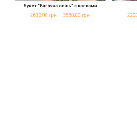
Букет “Багряна осінь” з каллами
ШВИДКА ПОКУПКА
2630,00
грн.
–
3580,00
грн.
220