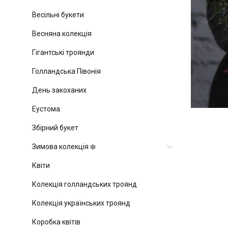
Весільні букети
Весняна колекція
Гігантські троянди
Голландська Півонія
День закоханих
Еустома
Збірний букет
Зимова колекція ❄️
Квіти
Колекція голландських троянд
Колекція українських троянд
Коробка квітів