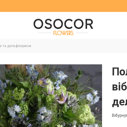
м та дельфініумом
По
ві
де
Вібурнум