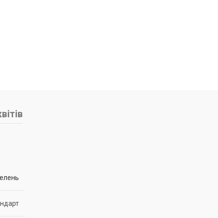
вітів
зелень
андарт