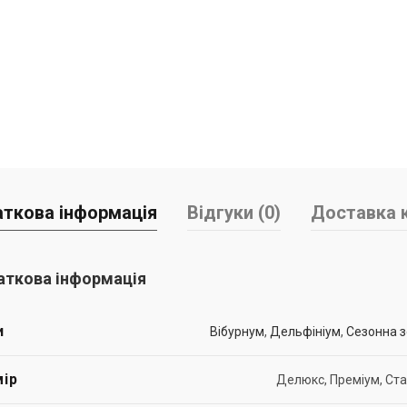
ткова інформація
Відгуки (0)
Доставка к
ткова інформація
и
Вібурнум
,
Дельфініум
,
Сезонна 
ір
Делюкс, Преміум, Ст