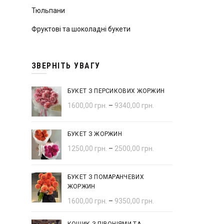
Тюльпани
Фруктові та шоколадні букети
ЗВЕРНІТЬ УВАГУ
БУКЕТ З ПЕРСИКОВИХ ЖОРЖИН
1600,00
грн.
–
9340,00
грн.
БУКЕТ З ЖОРЖИН
1250,00
грн.
–
2500,00
грн.
БУКЕТ З ПОМАРАНЧЕВИХ
ЖОРЖИН
1600,00
грн.
–
9350,00
грн.