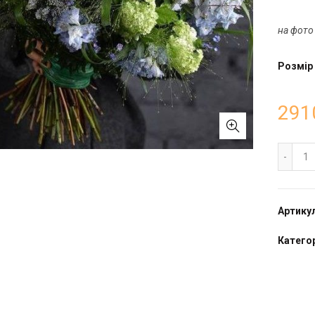
на фото
Розмір
291
По
Артику
Категор