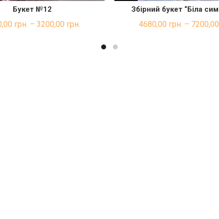
Букет №12
Збірний букет “Біла си
ШВИДКА ПОКУПКА
ШВИДКА ПОКУП
0,00
грн.
–
3200,00
грн.
4680,00
грн.
–
7200,0