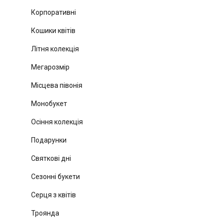
Корпоративні
Кошики квітів
Літня колекція
Мегарозмір
Місцева півонія
Монобукет
Осіння колекція
Подарунки
Святкові дні
Сезонні букети
Серця з квітів
Троянда