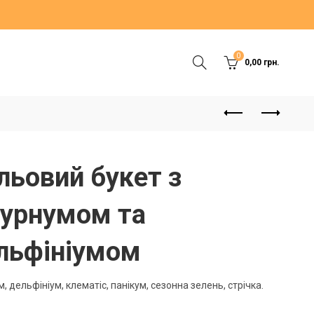
0
0,00
грн.
льовий букет з
бурнумом та
льфініумом
, дельфініум, клематіс, панікум, сезонна зелень, стрічка.