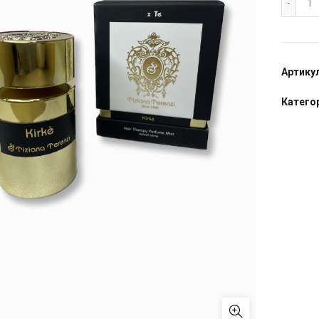
Артику
Катего