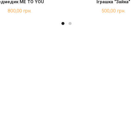
едмедик ME TO YOU
Іграшка “Зайка”
ДОДАТИ В КОШИК
ДОДАТИ В КОШ
800,00
грн.
500,00
грн.