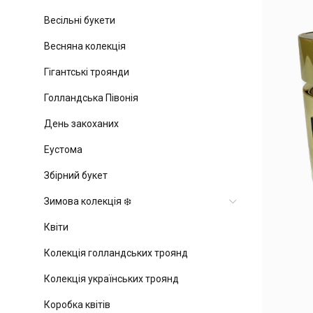
Весільні букети
Весняна колекція
Гігантські троянди
Голландська Півонія
День закоханих
Еустома
Збірний букет
Зимова колекція ❄️
Квіти
Колекція голландських троянд
Колекція українських троянд
Коробка квітів