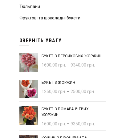
Тюльпани
Фруктові та шоколадні букети
ЗВЕРНІТЬ УВАГУ
БУКЕТ З ПЕРСИКОВИХ ЖОРЖИН
1600,00
грн.
–
9340,00
грн.
БУКЕТ З ЖОРЖИН
1250,00
грн.
–
2500,00
грн.
БУКЕТ З ПОМАРАНЧЕВИХ
ЖОРЖИН
1600,00
грн.
–
9350,00
грн.