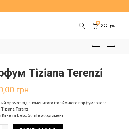
0
0,00
грн.
рфум Tiziana Terenzi
0,00
грн.
ий аромат від знаменитого італійського парфумерного
 Tiziana Terenzi
 Kirke та Delox 50ml в асортименті.
рфум Tiziana Terenzi кількість