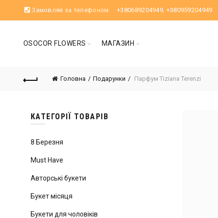
Замовляй за телефоном:
+380689204949
,
+380959204949
OSOCOR FLOWERS
МАГАЗИН
Головна
Подарунки
Парфум Tiziana Terenzi
КАТЕГОРІЇ ТОВАРІВ
8 Березня
Must Have
Авторські букети
Букет місяця
Букети для чоловіків