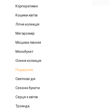
Корпоративні
Кошики квітів
Літня колекція
Мегарозмір
Місцева півонія
Монобукет
Осіння колекція
Подарунки
Святкові дні
Сезонні букети
Серця з квітів
Троянда