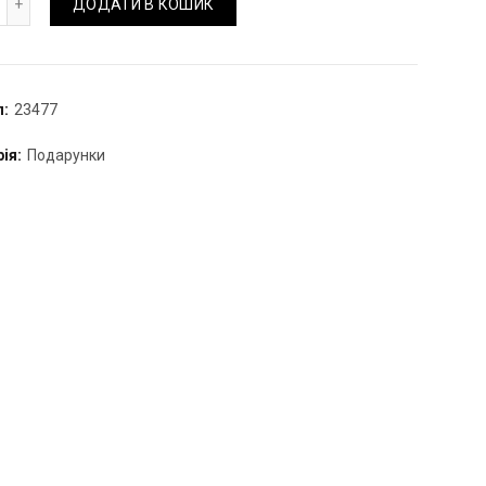
ДОДАТИ В КОШИК
л:
23477
рія:
Подарунки