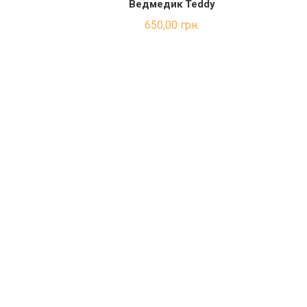
Ведмедик Teddy
ИК
ДОДАТИ В КОШИК
650,00
грн.