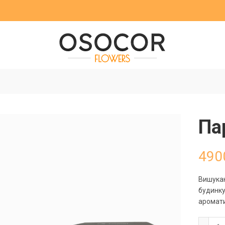
Па
490
Вишукан
будинку
аромати
Па