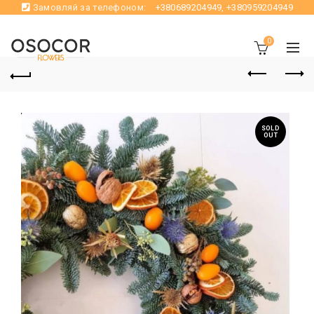
Замовляй за телефоном:
+380689204949
,
+380959204949
0
SOLD
OUT