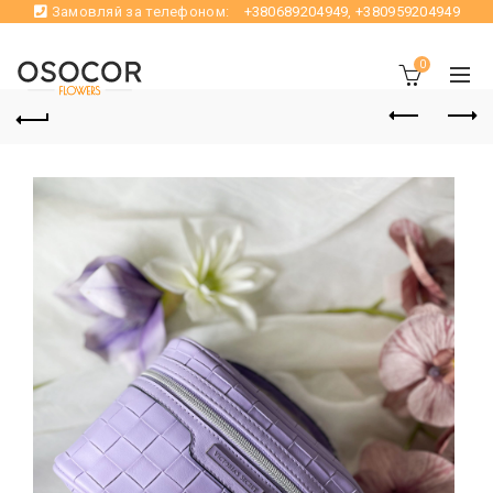
Замовляй за телефоном:
+380689204949
,
+380959204949
0