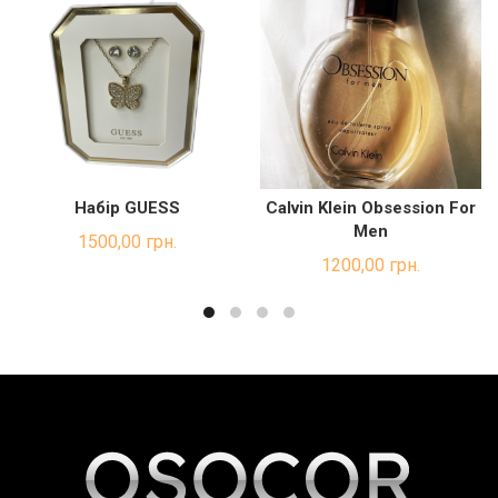
Набір GUESS
Calvin Klein Obsession For
ДОДАТИ В КОШИК
ДОДАТИ В КОШИК
Men
1500,00
грн.
1200,00
грн.