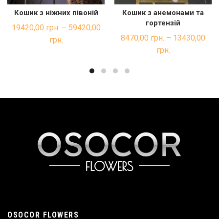
Кошик з ніжних півоній
Кошик з анемонами та
ШВИДКА ПОКУПКА
ШВИДКА ПОКУПКА
гортензій
19420,00
грн.
–
59420,00
8470,00
грн.
–
13430,00
грн.
грн.
OSOCOR FLOWERS