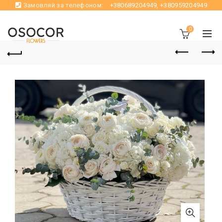
Замовляй за телефоном:
+380689204949
,
+380959204949
0