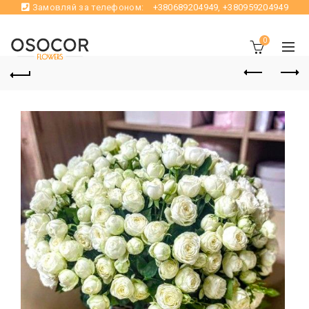
Замовляй за телефоном:
+380689204949
,
+380959204949
0