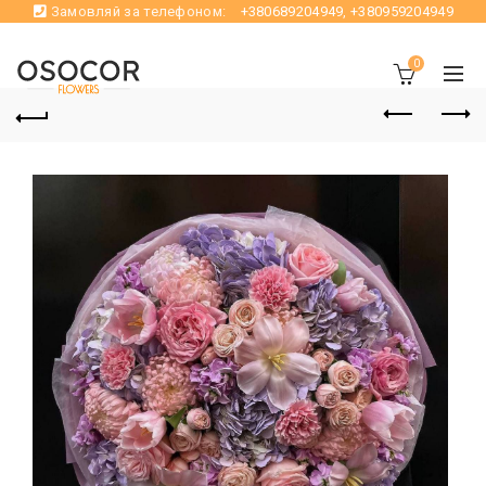
Замовляй за телефоном:
+380689204949
,
+380959204949
0