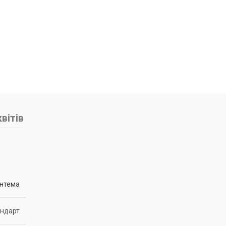
вітів
нтема
андарт