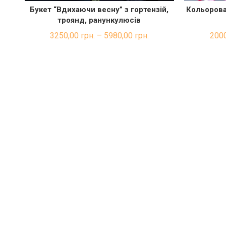
Букет “Вдихаючи весну” з гортензій,
Кольорова
ШВИДКА ПОКУПКА
троянд, ранункулюсів
3250,00
грн.
–
5980,00
грн.
200