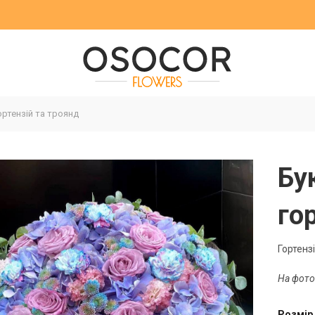
ортензій та троянд
Бу
го
Гортенз
На фото
Розмір