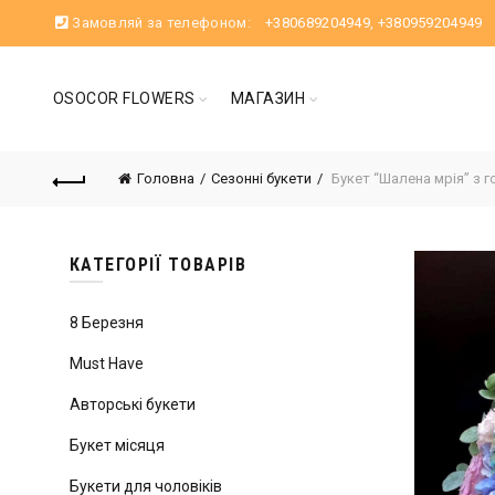
Замовляй за телефоном:
+380689204949
,
+380959204949
OSOCOR FLOWERS
МАГАЗИН
Головна
Сезонні букети
Букет “Шалена мрія” з г
КАТЕГОРІЇ ТОВАРІВ
8 Березня
Must Have
Авторські букети
Букет місяця
Букети для чоловіків