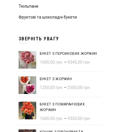
Тюльпани
Фруктові та шоколадні букети
ЗВЕРНІТЬ УВАГУ
БУКЕТ З ПЕРСИКОВИХ ЖОРЖИН
1600,00
грн.
–
9340,00
грн.
БУКЕТ З ЖОРЖИН
1250,00
грн.
–
2500,00
грн.
БУКЕТ З ПОМАРАНЧЕВИХ
ЖОРЖИН
1600,00
грн.
–
9350,00
грн.