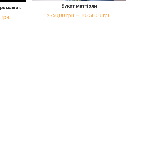
Букет маттіоли
 ромашок
ШВИДКА ПОКУПКА
КА
2750,00
грн.
–
10350,00
грн.
0
грн.