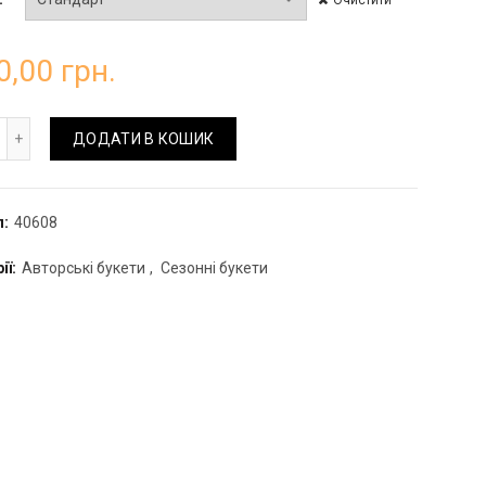
0,00
грн.
кет "Шалена мрія" з гортензій та троянд кількість
ДОДАТИ В КОШИК
л:
40608
ії:
Авторські букети
,
Сезонні букети