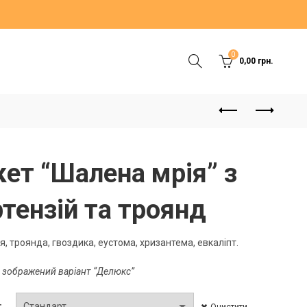
0
0,00
грн.
кет “Шалена мрія” з
ртензій та троянд
ія, троянда, гвоздика, еустома, хризантема, евкаліпт.
 зображений варіант “Делюкс”
Очистити