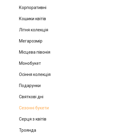
Корпоративні
Кошики квітів
Літня колекція
Мегарозмір
Місцева півонія
Монобукет
Осіння колекція
Подарунки
Святкові дні
Сезонні букети
Серця з квітів
Троянда