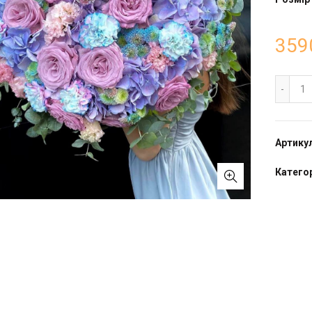
359
Бу
Артику
Категор