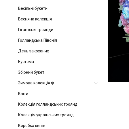
Весільні букети
Весняна колекція
Гігантські троянди
Голландська Півонія
День закоханих
Еустома
Збірний букет
Зимова колекція ❄️
Квіти
Колекція голландських троянд
Колекція українських троянд
Коробка квітів