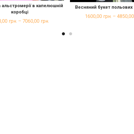
 альстромерії в капелюшній
Весняний букет польових
ШВИДКА ПОКУПКА
ШВИДКА ПОКУП
коробці
1600,00
грн.
–
4850,0
0,00
грн.
–
7060,00
грн.