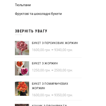
Тюльпани
Фруктові та шоколадні букети
ЗВЕРНІТЬ УВАГУ
БУКЕТ З ПЕРСИКОВИХ ЖОРЖИН
1600,00
грн.
–
9340,00
грн.
БУКЕТ З ЖОРЖИН
1250,00
грн.
–
2500,00
грн.
БУКЕТ З ПОМАРАНЧЕВИХ
ЖОРЖИН
1600,00
грн.
–
9350,00
грн.