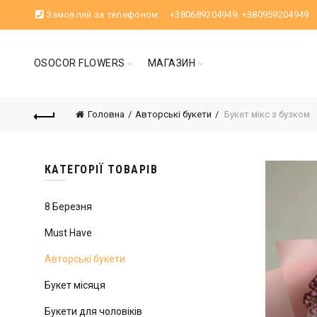
Замовляй за телефоном:
+380689204949
,
+380959204949
OSOCOR FLOWERS
МАГАЗИН
Головна
Авторські букети
Букет мікс з бузком
КАТЕГОРІЇ ТОВАРІВ
8 Березня
Must Have
Авторські букети
Букет місяця
Букети для чоловіків