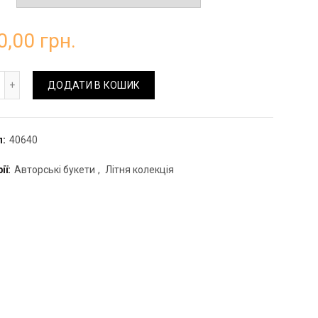
0,00
грн.
кет мікс з бузком кількість
ДОДАТИ В КОШИК
л:
40640
ії:
Авторські букети
,
Літня колекція