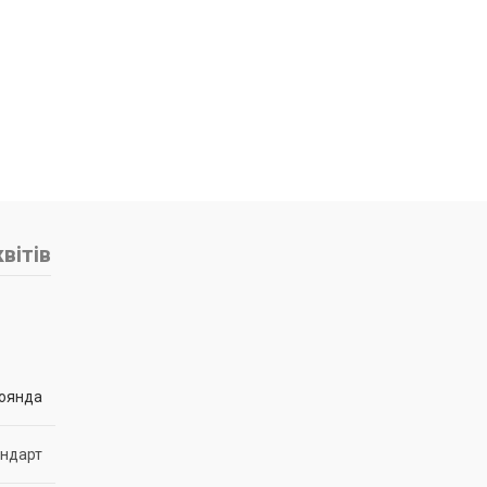
вітів
оянда
андарт