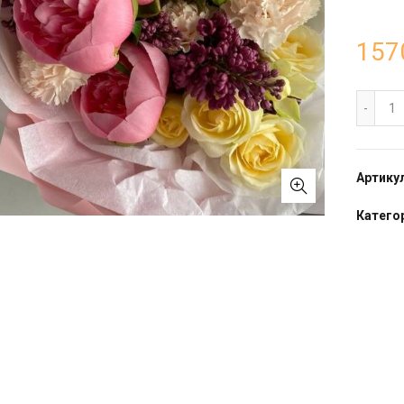
157
Бу
Артику
Категор