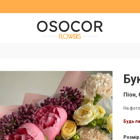
Бу
Піон, 
На фото
Будь л
Розмір