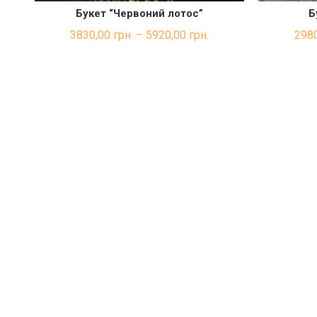
Букет “Червоний лотос”
Б
ШВИДКА ПОКУПКА
3830,00
грн.
–
5920,00
грн.
298