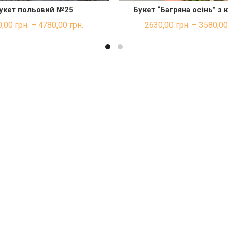
укет польовий №25
Букет “Багряна осінь” з
ШВИДКА ПОКУПКА
ШВИДКА ПОКУП
0,00
грн.
–
4780,00
грн.
2630,00
грн.
–
3580,0