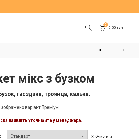
0
0,00
грн.
кет мікс з бузком
бузок, гвоздика, троянда, калька.
 зображено варіант Преміум
аска наявніть уточнюйте у менеджера.
Очистити