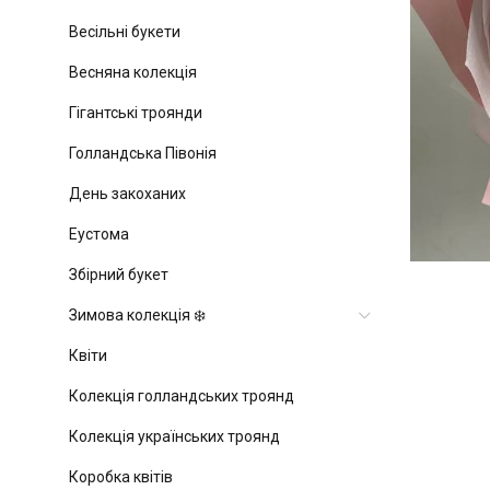
Весільні букети
Весняна колекція
Гігантські троянди
Голландська Півонія
День закоханих
Еустома
Збірний букет
Зимова колекція ❄️
Квіти
Колекція голландських троянд
Колекція українських троянд
Коробка квітів