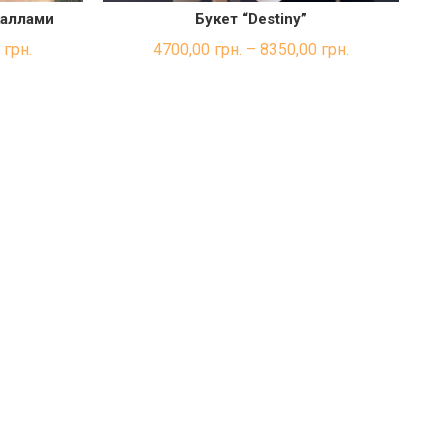
 каллами
Букет “Destiny”
КА
ШВИДКА ПОКУПКА
0
грн.
4700,00
грн.
–
8350,00
грн.