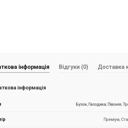
ткова інформація
Відгуки (0)
Доставка к
ткова інформація
и
Бузок
,
Гвоздика
,
Півонія
,
Тр
ір
Преміум, Ст