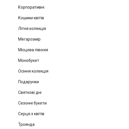
Корпоративні
Кошики квітів
Літня колекція
Мегарозмір
Місцева півонія
Монобукет
Осіння колекція
Подарунки
Святкові дні
Сезонні букети
Серця з квітів
Троянда