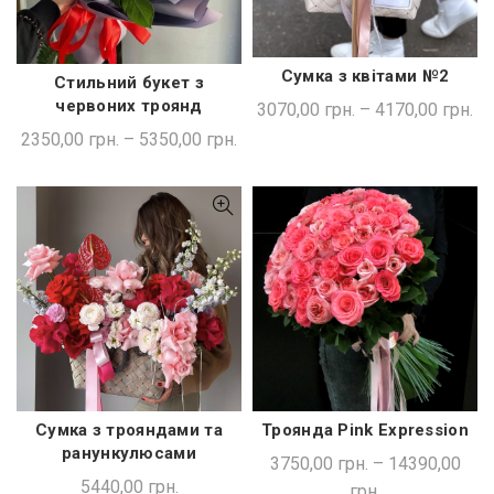
Сумка з квітами №2
Стильний букет з
ШВИДКА ПОКУПКА
ШВИДКА ПОКУПКА
червоних троянд
3070,00
грн.
–
4170,00
грн.
2350,00
грн.
–
5350,00
грн.
Сумка з трояндами та
Троянда Pink Expression
ДОДАТИ В КОШИК
ШВИДКА ПОКУПКА
ранункулюсами
3750,00
грн.
–
14390,00
5440,00
грн.
грн.