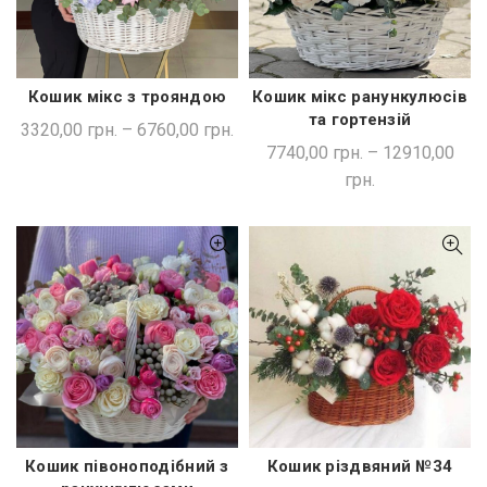
Кошик мікс з трояндою
Кошик мікс ранункулюсів
ШВИДКА ПОКУПКА
ШВИДКА ПОКУПКА
та гортензій
3320,00
грн.
–
6760,00
грн.
7740,00
грн.
–
12910,00
грн.
Кошик півоноподібний з
Кошик різдвяний №34
ШВИДКА ПОКУПКА
ШВИДКА ПОКУПКА