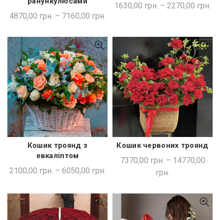
ранункулюсами
1630,00
грн.
–
2270,00
грн.
4870,00
грн.
–
7160,00
грн.
Кошик троянд з
Кошик червоних троянд
ШВИДКА ПОКУПКА
ШВИДКА ПОКУПКА
евкаліптом
7370,00
грн.
–
14770,00
2100,00
грн.
–
6050,00
грн.
грн.