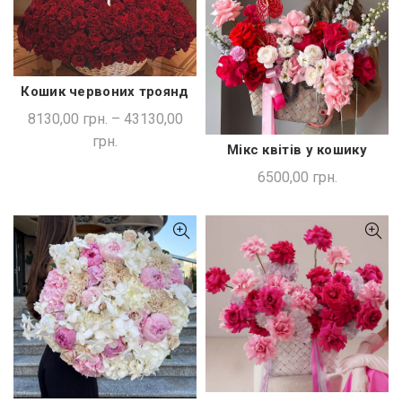
Кошик червоних троянд
ШВИДКА ПОКУПКА
8130,00
грн.
–
43130,00
грн.
Мікс квітів у кошику
ДОДАТИ В КОШИК
6500,00
грн.