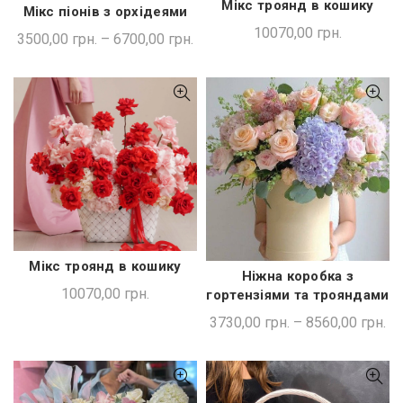
Мікс троянд в кошику
ДОДАТИ В КОШИК
Мікс піонів з орхідеями
ШВИДКА ПОКУПКА
10070,00
грн.
3500,00
грн.
–
6700,00
грн.
Мікс троянд в кошику
ДОДАТИ В КОШИК
Ніжна коробка з
ШВИДКА ПОКУПКА
10070,00
грн.
гортензіями та трояндами
3730,00
грн.
–
8560,00
грн.