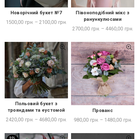
Новорічний букет №7
Півоноподібний мікс з
ШВИДКА ПОКУПКА
ШВИДКА ПОКУПКА
ранункулюсами
1500,00
грн.
–
2100,00
грн.
2700,00
грн.
–
4460,00
грн.
Польовий букет з
ШВИДКА ПОКУПКА
трояндами та еустомой
Прованс
ШВИДКА ПОКУПКА
2420,00
грн.
–
4680,00
грн.
980,00
грн.
–
1480,00
грн.
SOL