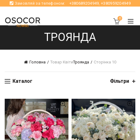
Замовляй за телефоном:
+380689204949
,
+380959204949
0
ТРОЯНДА
Головна
Товар Квіти
Троянда
Сторінка 10
Каталог
Фільтри