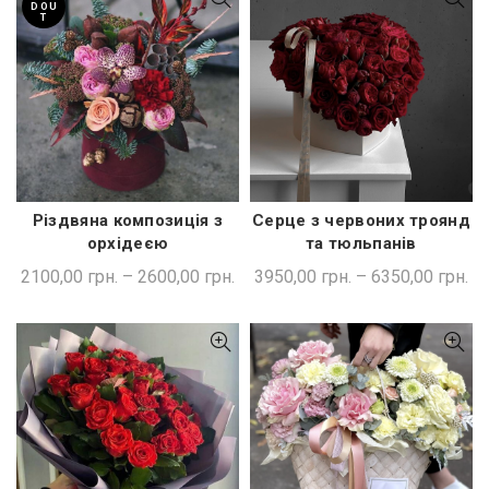
D OU
T
Різдвяна композиція з
Серце з червоних троянд
ШВИДКА ПОКУПКА
ШВИДКА ПОКУПКА
орхідеєю
та тюльпанів
2100,00
грн.
–
2600,00
грн.
3950,00
грн.
–
6350,00
грн.