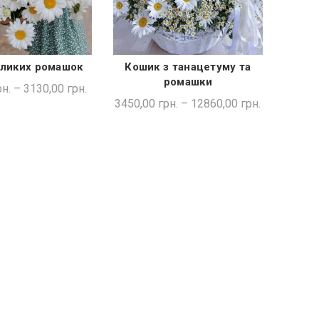
еликих ромашок
Кошик з танацетуму та
ДКА ПОКУПКА
ШВИДКА ПОКУПКА
ромашки
н.
–
3130,00
грн.
3450,00
грн.
–
12860,00
грн.