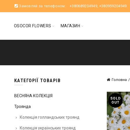
Замовляй за телефоном:
+380689204949
,
+380959204949
OSOCOR FLOWERS
МАГАЗИН
Головна
КАТЕГОРІЇ ТОВАРІВ
ВЕСНЯНА КОЛЕКЦІЯ
SOLD
OUT
Троянда
Колекція голландських троянд
Колекція українських троянд