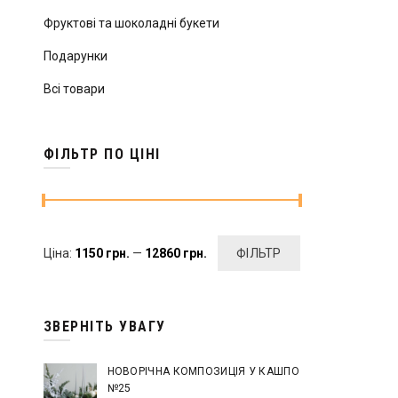
Фруктові та шоколадні букети
Подарунки
Всі товари
ФІЛЬТР ПО ЦІНІ
Мінімальна
Найбільша
Ціна:
1150 грн.
—
12860 грн.
ФІЛЬТР
ціна
ціна
ЗВЕРНІТЬ УВАГУ
НОВОРІЧНА КОМПОЗИЦІЯ У КАШПО
№25