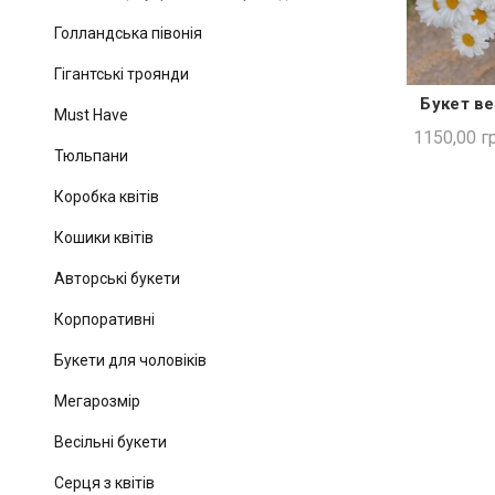
Голландська півонія
Гігантські троянди
Букет в
ШВИ
Must Have
1150,00
гр
Тюльпани
Коробка квітів
Кошики квітів
Авторські букети
Корпоративні
Букети для чоловіків
Мегарозмір
Весільні букети
Серця з квітів