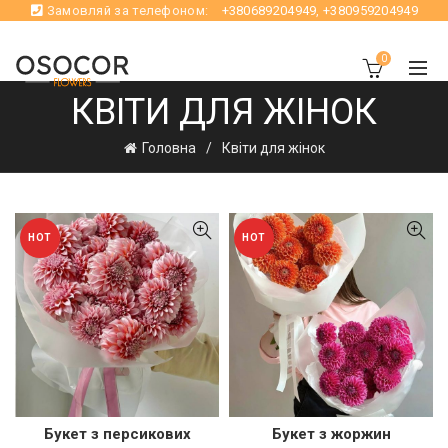
Замовляй за телефоном:
+380689204949
,
+380959204949
0
КВІТИ ДЛЯ ЖІНОК
Головна
Квіти для жінок
HOT
HOT
Букет з персикових
Букет з жоржин
ШВИДКА ПОКУПКА
ШВИДКА ПОКУПКА