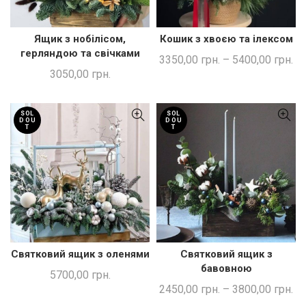
Ящик з нобілісом,
Кошик з хвоєю та ілексом
ЧИТАТИ ДАЛІ
ШВИДКА ПОКУПКА
герляндою та свічками
3350,00
грн.
–
5400,00
грн.
3050,00
грн.
SOL
SOL
D OU
D OU
T
T
Святковий ящик з оленями
Святковий ящик з
ЧИТАТИ ДАЛІ
ШВИДКА ПОКУПКА
бавовною
5700,00
грн.
2450,00
грн.
–
3800,00
грн.