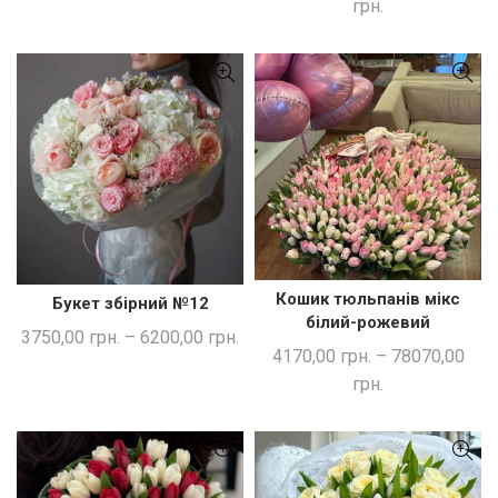
грн.
Кошик тюльпанів мікс
Букет збірний №12
ШВИДКА ПОКУПКА
ШВИДКА ПОКУПКА
білий-рожевий
3750,00
грн.
–
6200,00
грн.
4170,00
грн.
–
78070,00
грн.