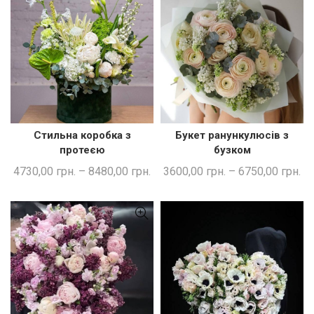
Стильна коробка з
Букет ранункулюсів з
ШВИДКА ПОКУПКА
ШВИДКА ПОКУПКА
протеєю
бузком
4730,00
грн.
–
8480,00
грн.
3600,00
грн.
–
6750,00
грн.