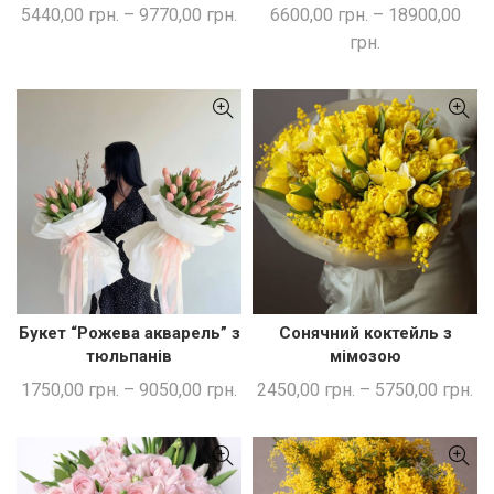
5440,00
грн.
–
9770,00
грн.
6600,00
грн.
–
18900,00
грн.
Букет “Рожева акварель” з
Сонячний коктейль з
ШВИДКА ПОКУПКА
ШВИДКА ПОКУПКА
тюльпанів
мімозою
1750,00
грн.
–
9050,00
грн.
2450,00
грн.
–
5750,00
грн.