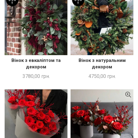
D OU
D OU
T
T
Вінок з евкаліптом та
Вінок з натуральним
ЧИТАТИ ДАЛІ
ЧИТАТИ ДАЛІ
декором
декором
3780,00
грн.
4750,00
грн.