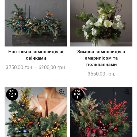
Настільна композиція зі
Зимова композиція з
ЧИТАТИ ДАЛІ
ШВИДКА ПОКУПКА
свічками
амарилісом та
тюльпапнами
3750,00
грн.
–
6200,00
грн.
3550,00
грн.
SOL
SOL
D OU
D OU
T
T