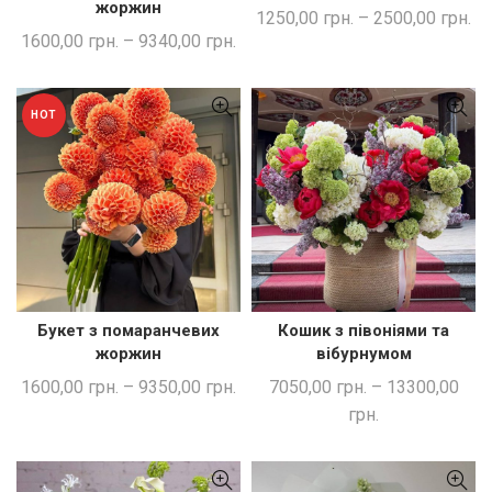
жоржин
1250,00
грн.
–
2500,00
грн.
1600,00
грн.
–
9340,00
грн.
HOT
Букет з помаранчевих
Кошик з півоніями та
ШВИДКА ПОКУПКА
ШВИДКА ПОКУПКА
жоржин
вібурнумом
1600,00
грн.
–
9350,00
грн.
7050,00
грн.
–
13300,00
грн.