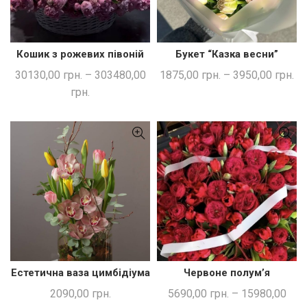
Кошик з рожевих півоній
Букет “Казка весни”
ШВИДКА ПОКУПКА
ШВИДКА ПОКУПКА
30130,00
грн.
–
303480,00
1875,00
грн.
–
3950,00
грн.
грн.
Естетична ваза цимбідіума
Червоне полум’я
ДОДАТИ В КОШИК
ШВИДКА ПОКУПКА
2090,00
грн.
5690,00
грн.
–
15980,00