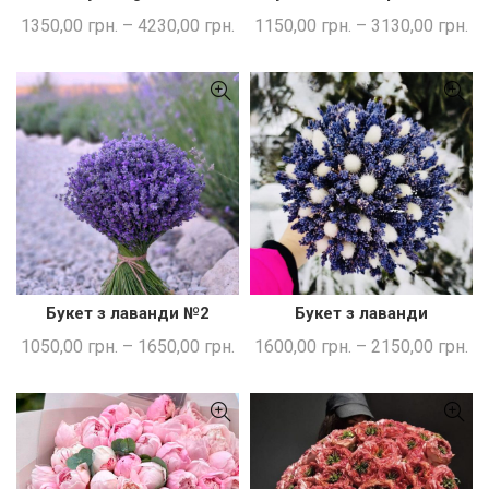
1350,00
грн.
–
4230,00
грн.
1150,00
грн.
–
3130,00
грн.
Букет з лаванди №2
Букет з лаванди
ШВИДКА ПОКУПКА
ШВИДКА ПОКУПКА
1050,00
грн.
–
1650,00
грн.
1600,00
грн.
–
2150,00
грн.