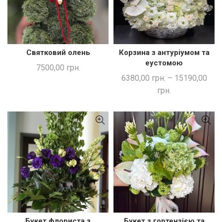
Святковий олень
Корзина з антуріумом та
ЧИТАТИ ДАЛІ
ШВИДКА ПОКУПКА
еустомою
7500,00
грн.
6380,00
грн.
–
15190,00
грн.
Букет флориста з
Букет з гортензією та