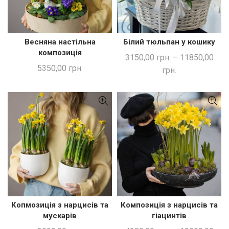
Весняна настільна
Білий тюльпан у кошику
ДОДАТИ В КОШИК
ШВИДКА ПОКУПКА
композиція
3150,00
грн.
–
11850,00
5350,00
грн.
грн.
Копмозиція з нарцисів та
Композиція з нарцисів та
ДОДАТИ В КОШИК
ШВИДКА ПОКУПКА
мускарів
гіацинтів