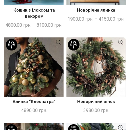
Кошик з ілєксом та
Новорічна ялинка
ШВИДКА ПОКУПКА
ШВИДКА ПОКУПКА
декором
1900,00
грн.
–
4150,00
грн.
4800,00
грн.
–
8100,00
грн.
SOL
SOL
D OU
D OU
T
T
Ялинка “Клеопатра”
Новорічний вінок
ЧИТАТИ ДАЛІ
ЧИТАТИ ДАЛІ
4890,00
грн.
3980,00
грн.
SOL
SOL