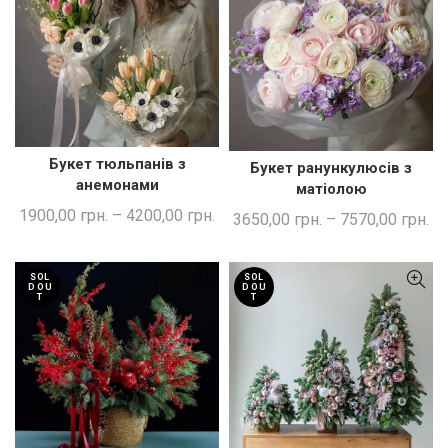
Букет тюльпанів з
Букет ранункулюсів з
ШВИДКА ПОКУПКА
ШВИДКА ПОКУПКА
анемонами
матіолою
1900,00
грн.
–
4200,00
грн.
3650,00
грн.
–
7570,00
грн.
SOL
SOL
D OU
D OU
T
T