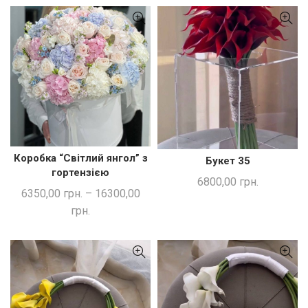
Коробка “Світлий янгол” з
Букет 35
ШВИДКА ПОКУПКА
ДОДАТИ В КОШИК
гортензією
6800,00
грн.
6350,00
грн.
–
16300,00
грн.