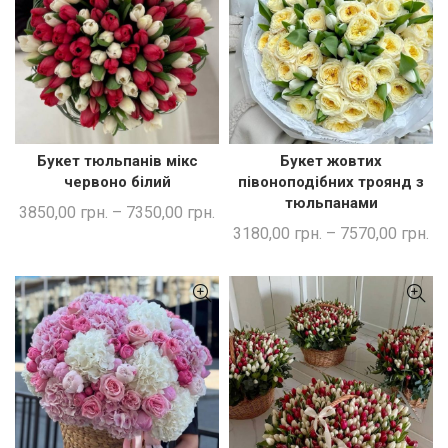
Букет тюльпанів мікс
Букет жовтих
ШВИДКА ПОКУПКА
ШВИДКА ПОКУПКА
червоно білий
півоноподібних троянд з
тюльпанами
3850,00
грн.
–
7350,00
грн.
3180,00
грн.
–
7570,00
грн.