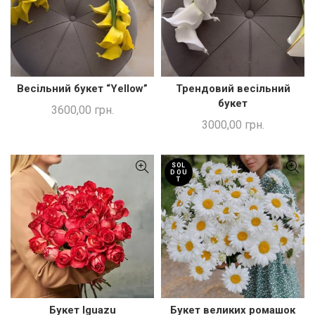
Весільний букет “Yellow”
Трендовий весільний
ДОДАТИ В КОШИК
ДОДАТИ В КОШИК
букет
3600,00
грн.
3000,00
грн.
SOL
D OU
T
Букет Iguazu
Букет великих ромашок
ШВИДКА ПОКУПКА
ШВИДКА ПОКУПКА