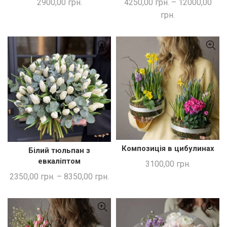
2900,00
грн.
4250,00
грн.
–
12000,00
грн.
Композиція в цибулинах
Білий тюльпан з
ДОДАТИ В КОШИК
ШВИДКА ПОКУПКА
евкаліптом
3100,00
грн.
2350,00
грн.
–
8350,00
грн.