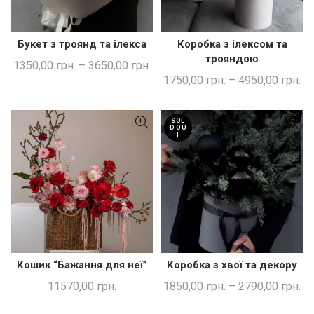
Букет з троянд та ілекса
Коробка з ілексом та
ШВИДКА ПОКУПКА
ШВИДКА ПОКУПКА
трояндою
1350,00
грн.
–
3650,00
грн.
1750,00
грн.
–
4950,00
грн.
SOL
D OU
T
Кошик “Бажання для неї”
Коробка з хвої та декору
ДОДАТИ В КОШИК
ШВИДКА ПОКУПКА
11570,00
грн.
1850,00
грн.
–
2790,00
грн.