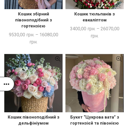
Кошик збірний
Кошик тюльпанів з
ШВИДКА ПОКУПКА
ШВИДКА ПОКУПКА
півоноподібний з
евкаліптом
гортензією
3400,00
грн.
–
26070,00
9530,00
грн.
–
16080,00
грн.
грн.
Кошик півоноподібний з
Букет “Цукрова вата” з
ШВИДКА ПОКУПКА
ШВИДКА ПОКУПКА
дельфініумом
гортензієй та півонією