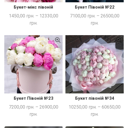
Букет-мікс півоній
Букет Півоній №22
ШВИДКА ПОКУПКА
ШВИДКА ПОКУПКА
1450,00
грн.
–
12330,00
7100,00
грн.
–
26500,00
грн.
грн.
Букет Півоній №23
Букет півоній №34
ШВИДКА ПОКУПКА
ШВИДКА ПОКУПКА
7200,00
грн.
–
26900,00
10250,00
грн.
–
60650,00
грн.
грн.