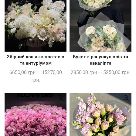
Збірний кошик з протеєю
Букет з ранункулюсів та
ШВИДКА ПОКУПКА
ШВИДКА ПОКУПКА
та антуріумом
евкаліпта
6650,00
грн.
–
15270,00
2850,00
грн.
–
5250,00
грн.
грн.