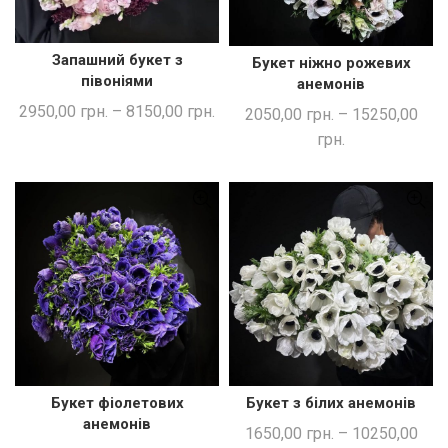
Запашний букет з
Букет ніжно рожевих
ШВИДКА ПОКУПКА
ШВИДКА ПОКУПКА
півоніями
анемонів
2950,00
грн.
–
8150,00
грн.
2050,00
грн.
–
15250,00
грн.
Букет фіолетових
Букет з білих анемонів
ШВИДКА ПОКУПКА
ШВИДКА ПОКУПКА
анемонів
1650,00
грн.
–
10250,00