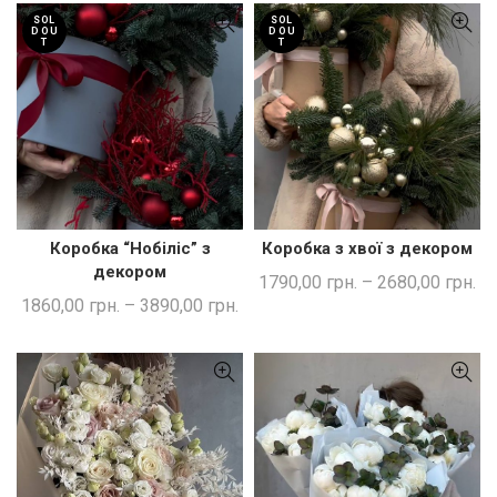
SOL
SOL
D OU
D OU
T
T
Коробка “Нобіліс” з
Коробка з хвої з декором
ШВИДКА ПОКУПКА
ШВИДКА ПОКУПКА
декором
1790,00
грн.
–
2680,00
грн.
1860,00
грн.
–
3890,00
грн.