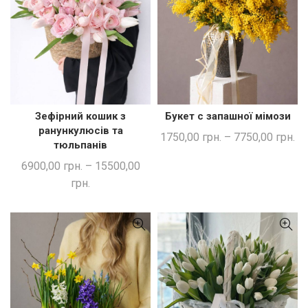
Зефірний кошик з
Букет с запашної мімози
ШВИДКА ПОКУПКА
ШВИДКА ПОКУПКА
ранункулюсів та
1750,00
грн.
–
7750,00
грн.
тюльпанів
6900,00
грн.
–
15500,00
грн.