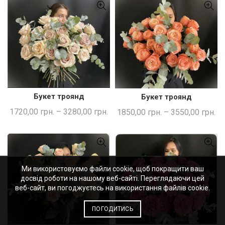
Букет троянд
Букет троянд
ШВИДКА ПОКУПКА
ШВИДКА ПОКУПКА
1720,00
грн.
–
3280,00
грн.
1850,00
грн.
–
3550,00
грн.
Ми використовуємо файли cookie, щоб покращити ваш
досвід роботи на нашому веб-сайті. Переглядаючи цей
веб-сайт, ви погоджуєтесь на використання файлів cookie.
ПОГОДИТИСЬ