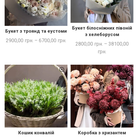
Букет білосніжних півоній
ШВИДКА ПОКУПКА
Букет з троянд та еустоми
ШВИДКА ПОКУПКА
з хелеборусом
2900,00
грн.
–
6700,00
грн.
2800,00
грн.
–
38100,00
грн.
Кошик конвалій
Коробка з хризантем
ШВИДКА ПОКУПКА
ШВИДКА ПОКУПКА