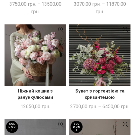
3750,00
грн.
–
13500,00
3070,00
грн.
–
11870,00
грн.
грн.
Ніжний кошик з
Букет з гортензією та
ДОДАТИ В КОШИК
ШВИДКА ПОКУПКА
ранункулюсами
хризантемою
12650,00
грн.
2700,00
грн.
–
6450,00
грн.
SOL
SOL
D OU
D OU
T
T