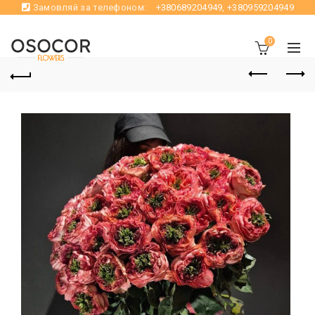
Замовляй за телефоном:
+380689204949
,
+380959204949
0