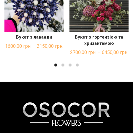
Букет з лаванди
Букет з гортензією та
ШВИДКА ПОКУПКА
ШВИДКА ПОКУПКА
хризантемою
1600,00
грн.
–
2150,00
грн.
2700,00
грн.
–
6450,00
грн.