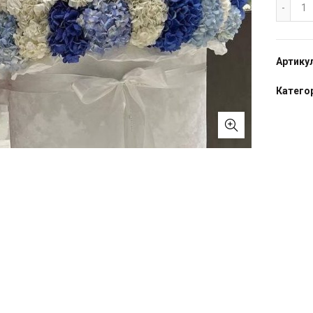
Ко
Артику
Категор