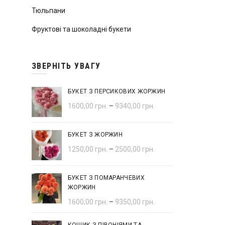
Тюльпани
Фруктові та шоколадні букети
ЗВЕРНІТЬ УВАГУ
БУКЕТ З ПЕРСИКОВИХ ЖОРЖИН
1600,00
грн.
–
9340,00
грн.
БУКЕТ З ЖОРЖИН
1250,00
грн.
–
2500,00
грн.
БУКЕТ З ПОМАРАНЧЕВИХ
ЖОРЖИН
1600,00
грн.
–
9350,00
грн.