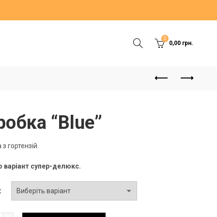
0
0,00
грн.
робка “Blue”
 з гортензій.
о варіант супер-делюкс.