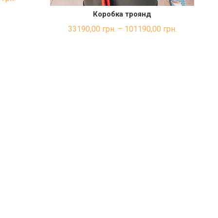
Коробка троянд
ШВИДКА ПОКУПКА
33190,00
грн.
–
101190,00
грн.