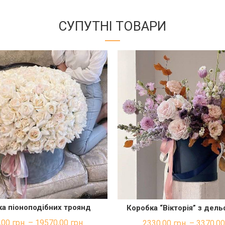
СУПУТНІ ТОВАРИ
а піоноподібних троянд
Коробка “Вікторія” з дел
ШВИДКА ПОКУПКА
ШВИДКА ПОКУП
,00
грн.
–
19570,00
грн.
2330,00
грн.
–
3370,0