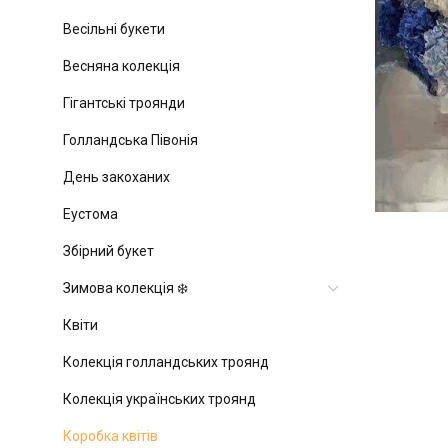
Весільні букети
Весняна колекція
Гігантські троянди
Голландська Півонія
День закоханих
Еустома
Збірний букет
Зимова колекція ❄️
Квіти
Колекція голландських троянд
Колекція українських троянд
Коробка квітів