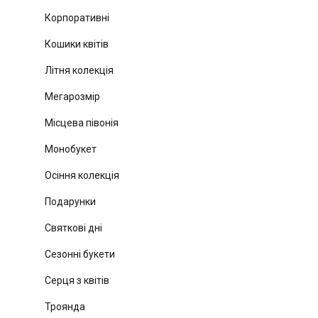
Корпоративні
Кошики квітів
Літня колекція
Мегарозмір
Місцева півонія
Монобукет
Осіння колекція
Подарунки
Святкові дні
Сезонні букети
Серця з квітів
Троянда