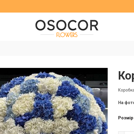
Ко
Коробка
На фот
Розмір