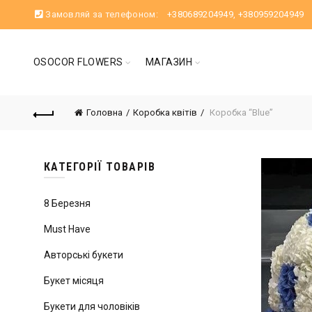
Замовляй за телефоном:
+380689204949
,
+380959204949
OSOCOR FLOWERS
МАГАЗИН
Головна
Коробка квітів
Коробка “Blue”
КАТЕГОРІЇ ТОВАРІВ
8 Березня
Must Have
Авторські букети
Букет місяця
Букети для чоловіків