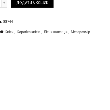
робка "Blue" кількість
ДОДАТИ В КОШИК
л:
88744
ії:
Квіти
,
Коробка квітів
,
Літня колекція
,
Мегарозмір