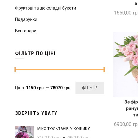
а
Фруктові та шоколадні букети
1650,00
гр
Подарунки
Всі товари
ФІЛЬТР ПО ЦІНІ
Мінімальна
Найбільша
Ціна:
1150 грн.
—
78070 грн.
ФІЛЬТР
ціна
ціна
Зефір
ШВИ
рану
ЗВЕРНІТЬ УВАГУ
т
6900,00
гр
МІКС ТЮЛЬПАНІВ У КОШИКУ
3100,00
грн.
–
7950,00
грн.