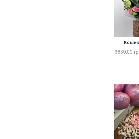
Кошик
ШВИ
3830,00
гр