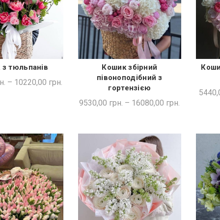
 з тюльпанів
Кошик збірний
Коши
ДКА ПОКУПКА
ШВИДКА ПОКУПКА
півоноподібний з
н.
–
10220,00
грн.
гортензією
5440,
9530,00
грн.
–
16080,00
грн.