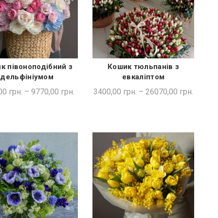
к півоноподібний з
Кошик тюльпанів з
ШВИДКА ПОКУПКА
ШВИДКА ПОКУПКА
дельфініумом
евкаліптом
00
грн.
–
9770,00
грн.
3400,00
грн.
–
26070,00
грн.