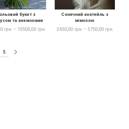
ольовий букет з
Сонячний коктейль з
ШВИДКА ПОКУПКА
ШВИДКА ПОКУПКА
русом та анемонами
мімозою
00
грн.
–
10500,00
грн.
2450,00
грн.
–
5750,00
грн.
5