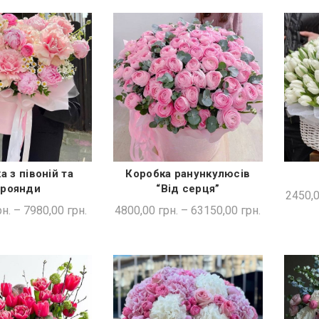
а з півоній та
Коробка ранункулюсів
ДКА ПОКУПКА
ШВИДКА ПОКУПКА
троянди
“Від серця”
2450,
н.
–
7980,00
грн.
4800,00
грн.
–
63150,00
грн.