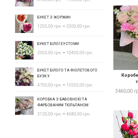
БУКЕТ З ЖОРЖИН
1250,00
грн.
–
2500,00
грн.
БУКЕТ БІЛОЇ ЕУСТОМИ
2050,00
грн.
–
10450,00
грн.
БУКЕТ БІЛОГО ТА ФІОЛЕТОВОГО
Коробк
БУЗКУ
ШВИ
4750,00
грн.
–
15550,00
грн.
3460,00
гр
КОРОБКА З БАВОВНОЮ ТА
ФАРБОВАНИМ ТЮЛЬПАНОМ
3120,00
грн.
–
4680,00
грн.