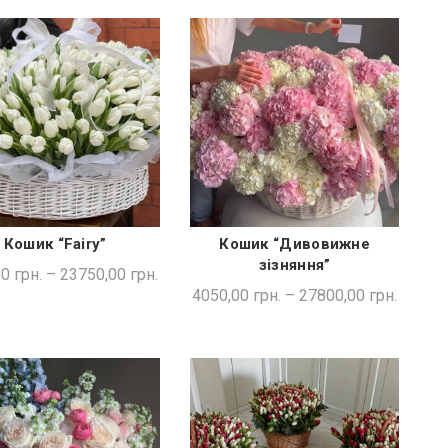
Кошик “Fairy”
Кошик “Дивовижне
ШВИДКА ПОКУПКА
ШВИДКА ПОКУПКА
зізняння”
00
грн.
–
23750,00
грн.
4050,00
грн.
–
27800,00
грн.