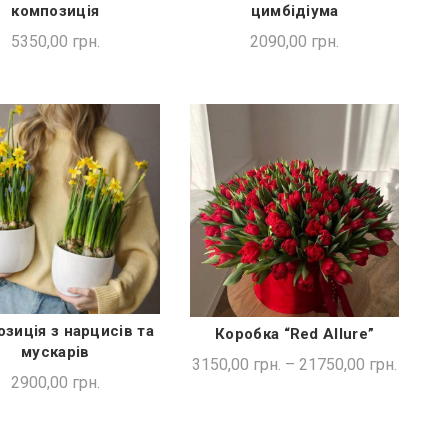
композиція
цимбідіума
5350,00
грн.
2090,00
грн.
зиція з нарцисів та
Коробка “Red Allure”
ДОДАТИ В КОШИК
ШВИДКА ПОКУПКА
мускарів
3150,00
грн.
–
21750,00
грн.
2900,00
грн.