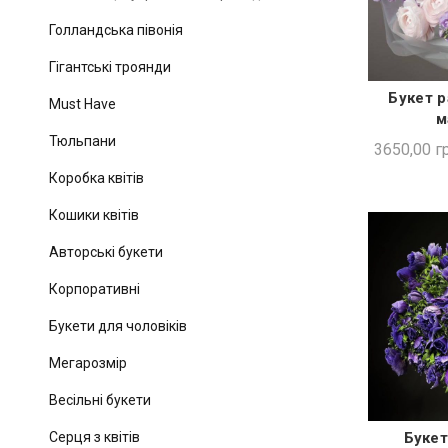
Голландська півонія
Гігантські троянди
Букет р
ШВИ
Must Have
м
Тюльпани
3650,00
гр
Коробка квітів
Кошики квітів
Авторські букети
Корпоративні
Букети для чоловіків
Мегарозмір
Весільні букети
Серця з квітів
Букет
ШВИ