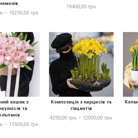
немонів
19400,00
грн.
н.
–
10250,00
грн.
ний кошик з
Композиція з нарцисів та
Копмо
ДКА ПОКУПКА
ШВИДКА ПОКУПКА
нкулюсів та
гіацинтів
юльпанів
4250,00
грн.
–
12000,00
грн.
н.
–
15500,00
грн.