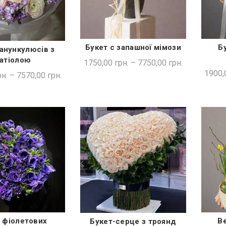
Букет с запашної мімози
Б
анункулюсів з
ШВИДКА ПОКУПКА
ДКА ПОКУПКА
атіолою
1750,00
грн.
–
7750,00
грн.
1900,
н.
–
7570,00
грн.
 фіолетових
В
Букет-серце з троянд
ДОДАТИ В КОШИК
ДКА ПОКУПКА