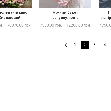
юльпанів мікс
Ніжний букет
П
ДКА ПОКУПКА
ШВИДКА ПОКУПКА
ий-рожевий
ранункулюсів
латі
н.
–
78070,00
грн.
7550,00
грн.
–
12200,00
грн.
4750,
1
2
3
4