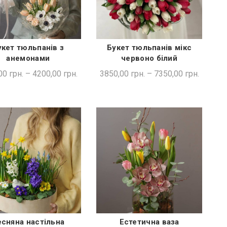
укет тюльпанів з
Букет тюльпанів мікс
ШВИДКА ПОКУПКА
ШВИДКА ПОКУПКА
анемонами
червоно білий
00
грн.
–
4200,00
грн.
3850,00
грн.
–
7350,00
грн.
есняна настільна
Естетична ваза
ДОДАТИ В КОШИК
ДОДАТИ В КОШИК