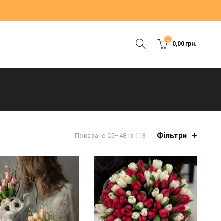
0
0,00
грн.
Фільтри
Показано 25–48 із 113